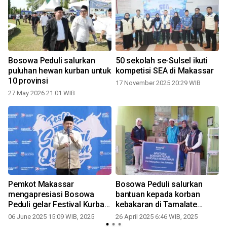
Bosowa Peduli salurkan
50 sekolah se-Sulsel ikuti
puluhan hewan kurban untuk
kompetisi SEA di Makassar
10 provinsi
17 November 2025 20:29 WIB
27 May 2026 21:01 WIB
Pemkot Makassar
Bosowa Peduli salurkan
mengapresiasi Bosowa
bantuan kepada korban
Peduli gelar Festival Kurban
kebakaran di Tamalate
2025
Makassar
06 June 2025 15:09 WIB, 2025
26 April 2025 6:46 WIB, 2025