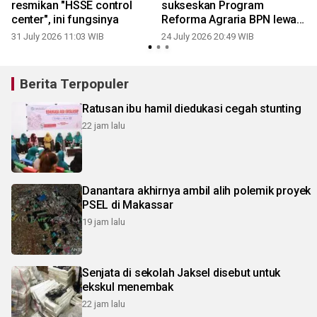
resmikan "HSSE control
sukseskan Program
center", ini fungsinya
Reforma Agraria BPN lewat
pendampingan UMKM
31 July 2026 11:03 WIB
24 July 2026 20:49 WIB
1
Berita Terpopuler
Ratusan ibu hamil diedukasi cegah stunting
22 jam lalu
Danantara akhirnya ambil alih polemik proyek
PSEL di Makassar
19 jam lalu
Senjata di sekolah Jaksel disebut untuk
ekskul menembak
22 jam lalu