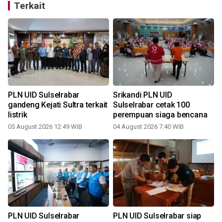
Terkait
PLN UID Sulselrabar
Srikandi PLN UID
n
gandeng Kejati Sultra terkait
Sulselrabar cetak 100
listrik
perempuan siaga bencana
05 August 2026 12:49 WIB
04 August 2026 7:40 WIB
2
PLN UID Sulselrabar
PLN UID Sulselrabar siap