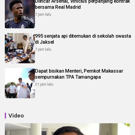
Diincar Arsenal, Vinicius perpanjang kontrak
bersama Real Madrid
7 jam lalu
995 senjata api ditemukan di sekolah swasta
di Jaksel
7 jam lalu
Dapat bisikan Menteri, Pemkot Makassar
sempurnakan TPA Tamangapa
21 jam lalu
Video