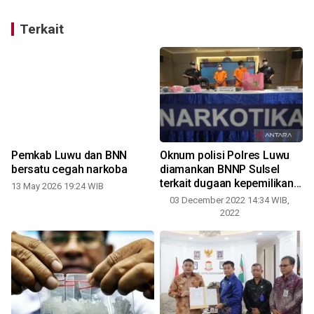
Terkait
Pemkab Luwu dan BNN
Oknum polisi Polres Luwu
bersatu cegah narkoba
diamankan BNNP Sulsel
terkait dugaan kepemilikan
13 May 2026 19:24 WIB
narkoba
03 December 2022 14:34 WIB,
0
2022