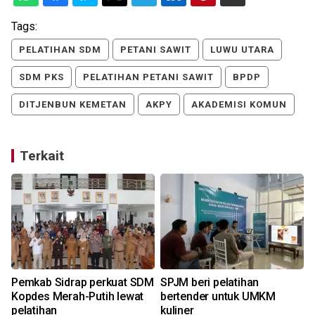
Tags:
PELATIHAN SDM
PETANI SAWIT
LUWU UTARA
SDM PKS
PELATIHAN PETANI SAWIT
BPDP
DITJENBUN KEMETAN
AKPY
AKADEMISI KOMUN
Terkait
Pemkab Sidrap perkuat SDM
SPJM beri pelatihan
Kopdes Merah-Putih lewat
bertender untuk UMKM
pelatihan
kuliner