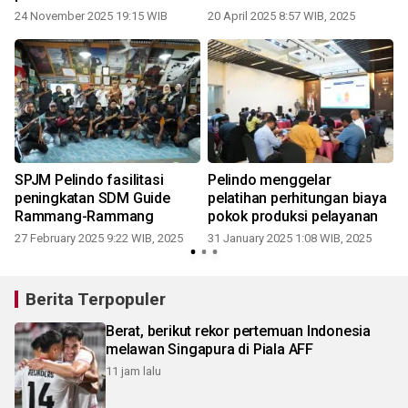
24 November 2025 19:15 WIB
20 April 2025 8:57 WIB, 2025
n
SPJM Pelindo fasilitasi
Pelindo menggelar
peningkatan SDM Guide
pelatihan perhitungan biaya
Rammang-Rammang
pokok produksi pelayanan
2
27 February 2025 9:22 WIB, 2025
31 January 2025 1:08 WIB, 2025
Berita Terpopuler
Berat, berikut rekor pertemuan Indonesia
melawan Singapura di Piala AFF
11 jam lalu