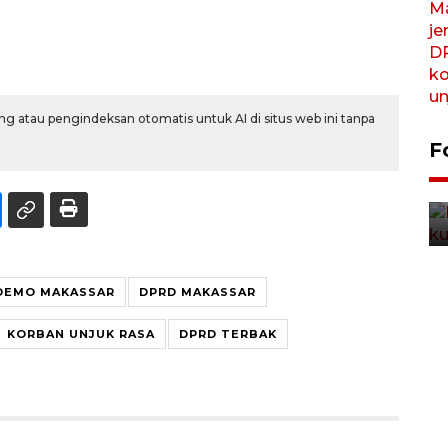
g atau pengindeksan otomatis untuk AI di situs web ini tanpa
FOTO - Kirab memperingati
F
HUT ke-80 Raja Keraton
Yogyakarta
02 April 2026 12:51 WIB
DEMO MAKASSAR
DPRD MAKASSAR
KORBAN UNJUK RASA
DPRD TERBAK