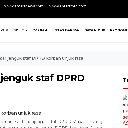
www.antaranews.com
www.antarafoto.com
UKUM
POLITIK
DAERAH
LINTAS DAERAH
GAYA HIDUP
EKONOMI
sar jenguk staf DPRD korban unjuk rasa
 jenguk staf DPRD
T
ari kanan) saat menjenguk staf DPRD Makassar yang
 berujung pembakaran kantor DPRD Makassar, Jumat