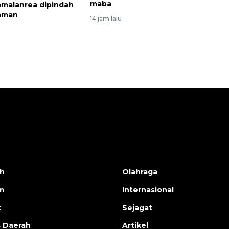
maba
amalanrea dipindah
 aman
14 jam lalu
h
Olahraga
m
Internasional
k
Sejagat
s Daerah
Artikel