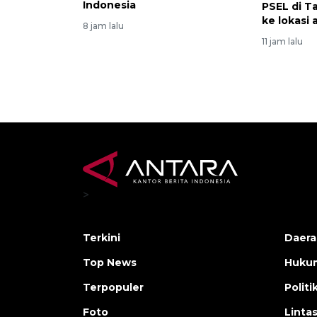
Indonesia
PSEL di T
ke lokasi
8 jam lalu
11 jam lalu
>
Terkini
Daera
Top News
Huku
Terpopuler
Politi
Foto
Linta