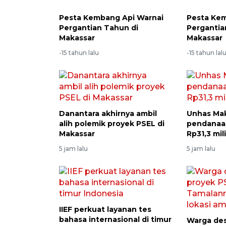
Pesta Kembang Api Warnai
Pesta Kem
Pergantian Tahun di
Pergantia
Makassar
Makassar
-15 tahun lalu
-15 tahun lal
Danantara akhirnya ambil
Unhas Mak
alih polemik proyek PSEL di
pendanaan 
Makassar
Rp31,3 mil
5 jam lalu
5 jam lalu
IIEF perkuat layanan tes
bahasa internasional di timur
Warga des