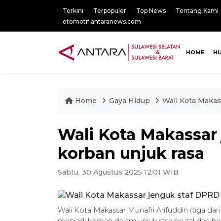
Terkini
Terpopuler
Top News
Tentang Kami
otomotif.antaranews.com
HOME
H
Home
Gaya Hidup
Wali Kota Makas
Wali Kota Makassar
korban unjuk rasa
Sabtu, 30 Agustus 2025 12:01 WIB
Wali Kota Makassar Munafri Arifuddin (tiga d
menjadi korban dalam unjuk rasa brutal dan