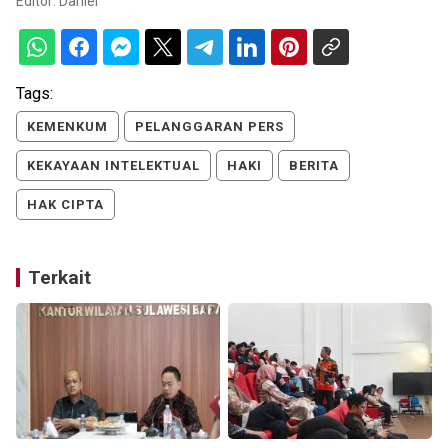
Editor:
Daniel
Tags:
KEMENKUM
PELANGGARAN PERS
KEKAYAAN INTELEKTUAL
HAKI
BERITA
HAK CIPTA
Terkait