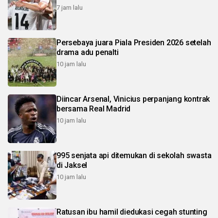
7 jam lalu
Persebaya juara Piala Presiden 2026 setelah
drama adu penalti
10 jam lalu
Diincar Arsenal, Vinicius perpanjang kontrak
bersama Real Madrid
10 jam lalu
995 senjata api ditemukan di sekolah swasta
di Jaksel
10 jam lalu
Ratusan ibu hamil diedukasi cegah stunting