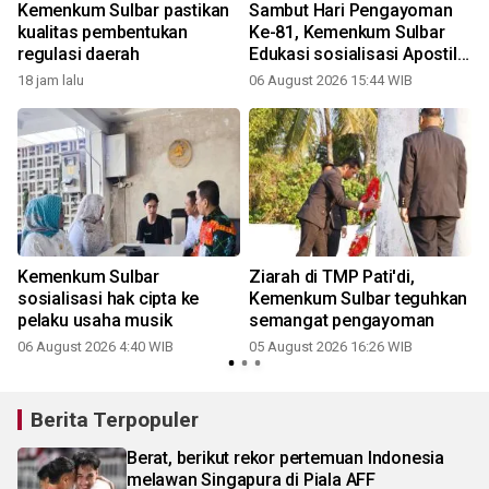
Kemenkum Sulbar pastikan
Sambut Hari Pengayoman
kualitas pembentukan
Ke-81, Kemenkum Sulbar
regulasi daerah
Edukasi sosialisasi Apostille
di Unsulbar
18 jam lalu
06 August 2026 15:44 WIB
Kemenkum Sulbar
Ziarah di TMP Pati'di,
sosialisasi hak cipta ke
Kemenkum Sulbar teguhkan
pelaku usaha musik
semangat pengayoman
06 August 2026 4:40 WIB
05 August 2026 16:26 WIB
Berita Terpopuler
Berat, berikut rekor pertemuan Indonesia
melawan Singapura di Piala AFF