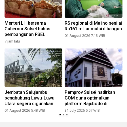
Menteri LH bersama
RS regional di Malino senilai
Gubernur Sulsel bahas
Rp161 miliar mulai dibangun
pembangunan PSEL
01 August 2026 7:13 WIB
Mamminasata
7 jam lalu
2
Jembatan Salujambu
Pemprov Sulsel hadirkan
penghubung Luwu-Luwu
GOM guna optimalkan
Utara segera digunakan
platform Bajubodo di
daerah
01 August 2026 5:48 WIB
31 July 2026 5:57 WIB
2