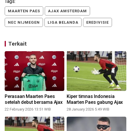
Tags:
MAARTEN PAES
AJAX AMSTERDAM
NEC NIJMEGEN
LIGA BELANDA
EREDIVISIE
Terkait
Perasaan Maarten Paes
Kiper timnas Indonesia
i
setelah debut bersama Ajax
Maarten Paes gabung Ajax
22 February 2026 13:51 WIB
28 January 2026 5:49 WIB