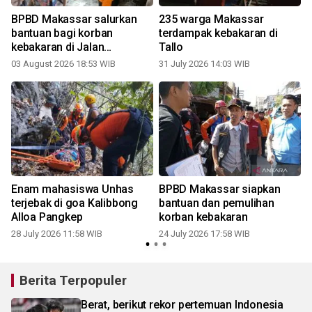
BPBD Makassar salurkan
235 warga Makassar
n
bantuan bagi korban
terdampak kebakaran di
kebakaran di Jalan
Tallo
Adhyaksa Panakkukang
03 August 2026 18:53 WIB
31 July 2026 14:03 WIB
2
Enam mahasiswa Unhas
BPBD Makassar siapkan
terjebak di goa Kalibbong
bantuan dan pemulihan
Alloa Pangkep
korban kebakaran
28 July 2026 11:58 WIB
24 July 2026 17:58 WIB
1
Berita Terpopuler
Berat, berikut rekor pertemuan Indonesia