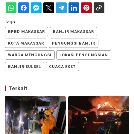
Tags:
BPBD MAKASSAR
BANJIR MAKASSAR
KOTA MAKASSAR
PENGUNGSI BANJIR
WARGA MENGUNGSI
LOKASI PENGUNGSIAN
BANJIR SULSEL
CUACA EKST
Terkait