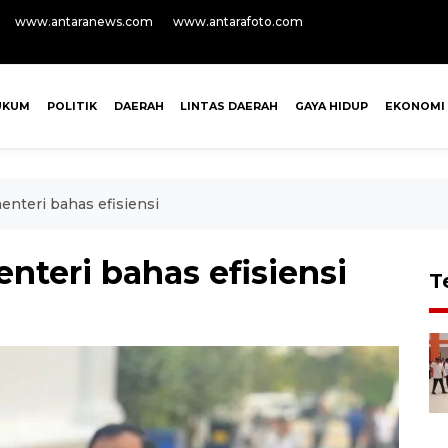
www.antaranews.com
www.antarafoto.com
UKUM
POLITIK
DAERAH
LINTAS DAERAH
GAYA HIDUP
EKONOMI
nteri bahas efisiensi
teri bahas efisiensi
T