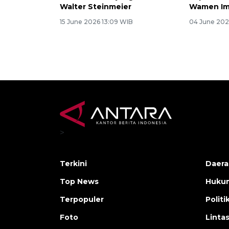
Walter Steinmeier
Wamen Im
15 June 2026 13:09 WIB
04 June 202
>
Terkini
Daera
Top News
Huku
Terpopuler
Politi
Foto
Linta