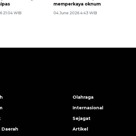
ipas
memperkaya oknum
6 21:04 WIB
04 June 2026 4:43 WIB
h
Olahraga
m
Internasional
k
Sejagat
s Daerah
Artikel