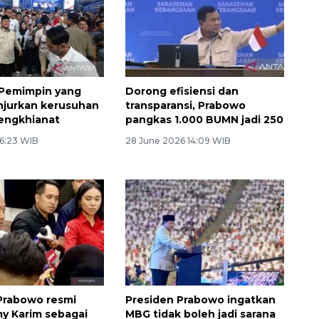
 Pemimpin yang
Dorong efisiensi dan
njurkan kerusuhan
transparansi, Prabowo
engkhianat
pangkas 1.000 BUMN jadi 250
 6:23 WIB
28 June 2026 14:09 WIB
Prabowo resmi
Presiden Prabowo ingatkan
my Karim sebagai
MBG tidak boleh jadi sarana