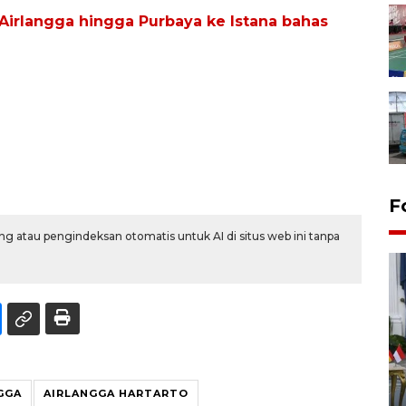
Airlangga hingga Purbaya ke Istana bahas
F
g atau pengindeksan otomatis untuk AI di situs web ini tanpa
FOTO - Kirab memperingati
HUT ke-80 Raja Keraton
GGA
AIRLANGGA HARTARTO