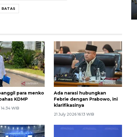
Yogyakarta
 RATAS
02 April 2026 12:51 WIB
anggil para menko
Ada narasi hubungkan
 bahas KDMP
Febrie dengan Prabowo, ini
klarifikasinya
 14:34 WIB
21 July 2026 16:13 WIB