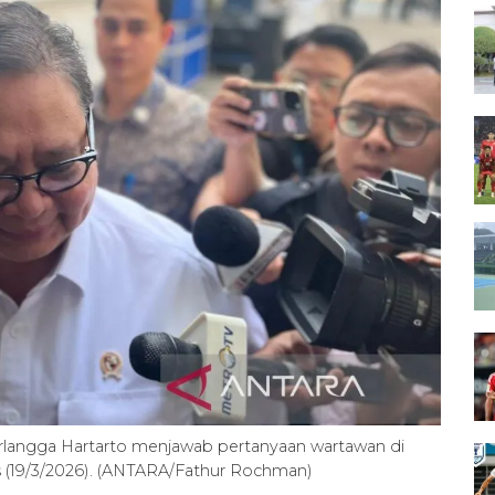
rlangga Hartarto menjawab pertanyaan wartawan di
s (19/3/2026). (ANTARA/Fathur Rochman)