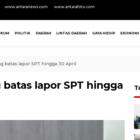
www.antaranews.com
www.antarafoto.com
UKUM
POLITIK
DAERAH
LINTAS DAERAH
GAYA HIDUP
EKONOMI
 batas lapor SPT hingga 30 April
batas lapor SPT hingga
T