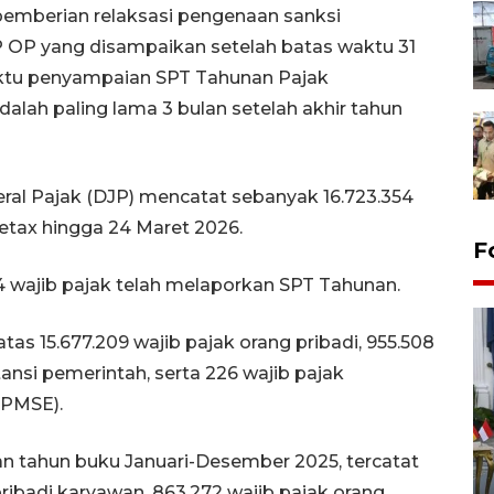
pemberian relaksasi pengenaan sanksi
 OP yang disampaikan setelah batas waktu 31
ktu penyampaian SPT Tahunan Pajak
dalah paling lama 3 bulan setelah akhir tahun
eral Pajak (DJP) mencatat sebanyak 16.723.354
etax hingga 24 Maret 2026.
F
4 wajib pajak telah melaporkan SPT Tahunan.
atas 15.677.209 wajib pajak orang pribadi, 955.508
tansi pemerintah, serta 226 wajib pajak
(PMSE).
FOTO - Kirab memperingati
n tahun buku Januari-Desember 2025, tercatat
HUT ke-80 Raja Keraton
 pribadi karyawan, 863.272 wajib pajak orang