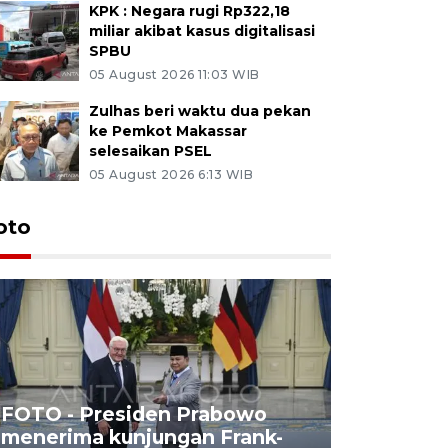
KPK : Negara rugi Rp322,18
miliar akibat kasus digitalisasi
SPBU
05 August 2026 11:03 WIB
Zulhas beri waktu dua pekan
ke Pemkot Makassar
selesaikan PSEL
05 August 2026 6:13 WIB
oto
FOTO - Presiden Prabowo
menerima kunjungan Frank-
FOTO - H