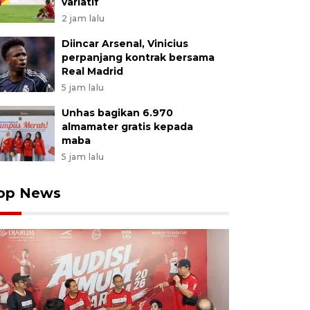
variatif
2 jam lalu
Diincar Arsenal, Vinicius
perpanjang kontrak bersama
Real Madrid
5 jam lalu
Unhas bagikan 6.970
almamater gratis kepada
maba
5 jam lalu
op News