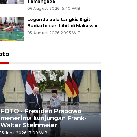
Tamangapa
06 August 2026 15:40 WIB
Legenda bulu tangkis Sigit
Budiarto cari bibit di Makassar
05 August 2026 20:13 WIB
oto
FOTO - Presiden Prabowo
menerima kunjungan Frank-
FOTO - H
Walter Steinmeier
di Sulbar
15 June 2026 13:09 WIB
11 June 2026 1