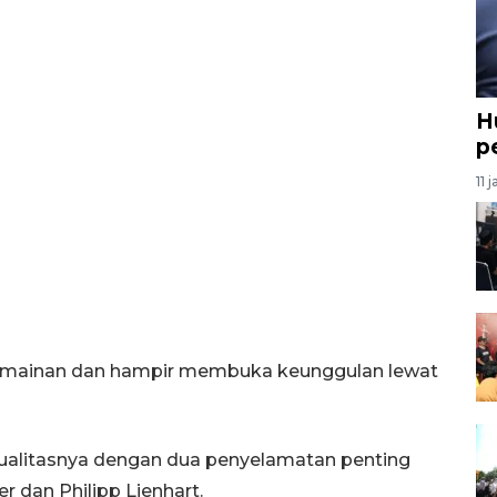
H
p
11 
rmainan dan hampir membuka keunggulan lewat
alitasnya dengan dua penyelamatan penting
 dan Philipp Lienhart.