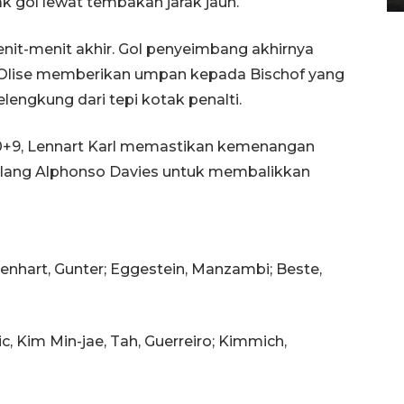
k gol lewat tembakan jarak jauh.
it-menit akhir. Gol penyeimbang akhirnya
l Olise memberikan umpan kepada Bischof yang
engkung dari tepi kotak penalti.
90+9, Lennart Karl memastikan kemenangan
lang Alphonso Davies untuk membalikkan
 Lienhart, Gunter; Eggestein, Manzambi; Beste,
c, Kim Min-jae, Tah, Guerreiro; Kimmich,