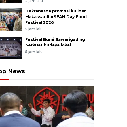
4 jam lalu
Dekranasda promosi kuliner
Makassardi ASEAN Day Food
Festival 2026
5 jam lalu
Festival Bumi Sawerigading
perkuat budaya lokal
5 jam lalu
op News