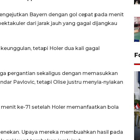
engejutkan Bayern dengan gol cepat pada menit
ktakuler dari jarak jauh yang gagal dijangkau
unggulan, tetapi Holer dua kali gagal
F
iga pergantian sekaligus dengan memasukkan
ndar Pavlovic, tetapi Olise justru menyia-nyiakan
menit ke-71 setelah Holer memanfaatkan bola
FOTO - Kirab memperingati
HUT ke-80 Raja Keraton
Yogyakarta
s menekan. Upaya mereka membuahkan hasil pada
02 April 2026 12:51 WIB