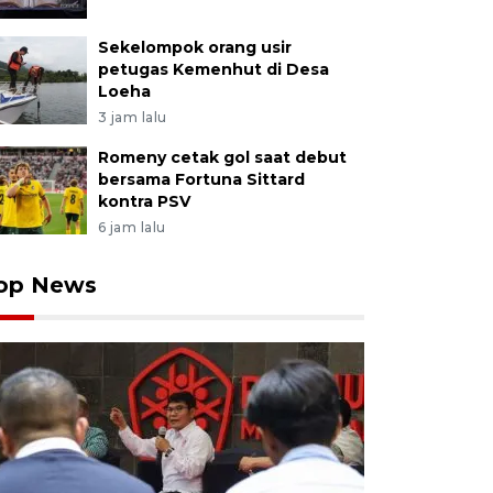
Sekelompok orang usir
petugas Kemenhut di Desa
Loeha
3 jam lalu
Romeny cetak gol saat debut
bersama Fortuna Sittard
kontra PSV
6 jam lalu
op News