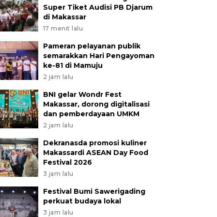
Super Tiket Audisi PB Djarum
di Makassar
17 menit lalu
Pameran pelayanan publik
semarakkan Hari Pengayoman
ke-81 di Mamuju
2 jam lalu
BNI gelar Wondr Fest
Makassar, dorong digitalisasi
dan pemberdayaan UMKM
2 jam lalu
Dekranasda promosi kuliner
Makassardi ASEAN Day Food
Festival 2026
3 jam lalu
Festival Bumi Sawerigading
perkuat budaya lokal
3 jam lalu