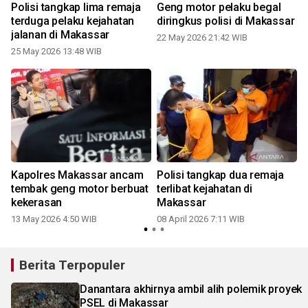
s
Polisi tangkap lima remaja
Geng motor pelaku begal
terduga pelaku kejahatan
diringkus polisi di Makassar
jalanan di Makassar
22 May 2026 21:42 WIB
25 May 2026 13:48 WIB
0
Kapolres Makassar ancam
Polisi tangkap dua remaja
tembak geng motor berbuat
terlibat kejahatan di
kekerasan
Makassar
3
13 May 2026 4:50 WIB
08 April 2026 7:11 WIB
2
Berita Terpopuler
Danantara akhirnya ambil alih polemik proyek
PSEL di Makassar