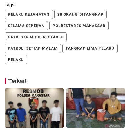
Tags:
PELAKU KEJAHATAN
38 ORANG DITANGKAP
SELAMA SEPEKAN
POLRESTABES MAKASSAR
SATRESKRIM POLRESTABES
PATROLI SETIAP MALAM
TANGKAP LIMA PELAKU
PELAKU
Terkait