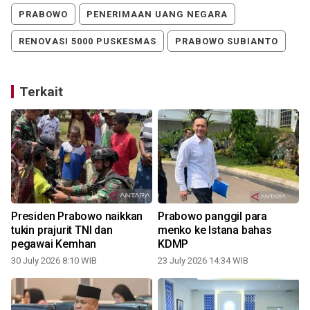
PRABOWO
PENERIMAAN UANG NEGARA
RENOVASI 5000 PUSKESMAS
PRABOWO SUBIANTO
Terkait
Presiden Prabowo naikkan
Prabowo panggil para
tukin prajurit TNI dan
menko ke Istana bahas
pegawai Kemhan
KDMP
30 July 2026 8:10 WIB
23 July 2026 14:34 WIB
1