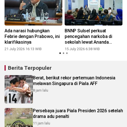
Ada narasi hubungkan
BNNP Sulsel perkuat
Febrie dengan Prabowo, ini
pencegahan narkoba di
klarifikasinya
sekolah lewat Ananda
Bersinar dan IKAN
21 July 2026 16:13 WIB
15 July 2026 6:38 WIB
Berita Terpopuler
Berat, berikut rekor pertemuan Indonesia
melawan Singapura di Piala AFF
8 jam lalu
Persebaya juara Piala Presiden 2026 setelah
drama adu penalti
11 jam lalu