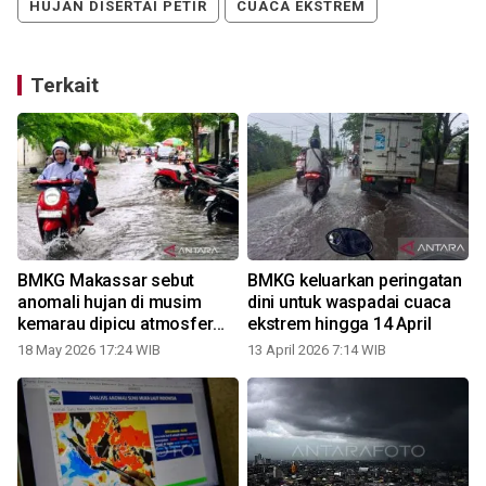
HUJAN DISERTAI PETIR
CUACA EKSTREM
Terkait
BMKG Makassar sebut
BMKG keluarkan peringatan
anomali hujan di musim
dini untuk waspadai cuaca
kemarau dipicu atmosfer
ekstrem hingga 14 April
global
18 May 2026 17:24 WIB
13 April 2026 7:14 WIB