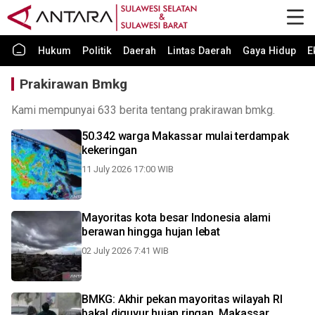
Hukum
Politik
Daerah
Lintas Daerah
Gaya Hidup
E
Prakirawan Bmkg
Kami mempunyai 633 berita tentang prakirawan bmkg.
50.342 warga Makassar mulai terdampak
kekeringan
11 July 2026 17:00 WIB
Mayoritas kota besar Indonesia alami
berawan hingga hujan lebat
02 July 2026 7:41 WIB
BMKG: Akhir pekan mayoritas wilayah RI
bakal diguyur hujan ringan, Makassar