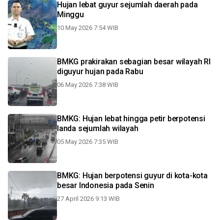
Hujan lebat guyur sejumlah daerah pada
Minggu
10 May 2026 7:54 WIB
BMKG prakirakan sebagian besar wilayah RI
diguyur hujan pada Rabu
06 May 2026 7:38 WIB
BMKG: Hujan lebat hingga petir berpotensi
landa sejumlah wilayah
05 May 2026 7:35 WIB
BMKG: Hujan berpotensi guyur di kota-kota
besar Indonesia pada Senin
27 April 2026 9:13 WIB