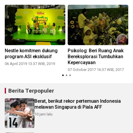
0
Nestle komitmen dukung
Psikolog: Beri Ruang Anak
program ASI eksklusif
Bereksplorasi Tumbuhkan
Kepercayaan
06 April 2019 13:37 WIB, 2019
07 October 2017 16:37 WIB, 2017
Berita Terpopuler
Berat, berikut rekor pertemuan Indonesia
melawan Singapura di Piala AFF
10 jam lalu