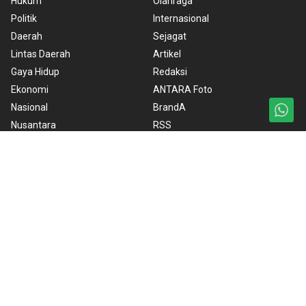
Hukum
Olahraga
Politik
Internasional
Daerah
Sejagat
Lintas Daerah
Artikel
Gaya Hidup
Redaksi
Ekonomi
ANTARA Foto
Nasional
BrandA
Nusantara
RSS
Foto
Video
Ketentuan Penggunaan
Kebijakan Cookie
Kebijakan Privasi
Pedoman Media Siber
Copyright © 2026 ANTARA