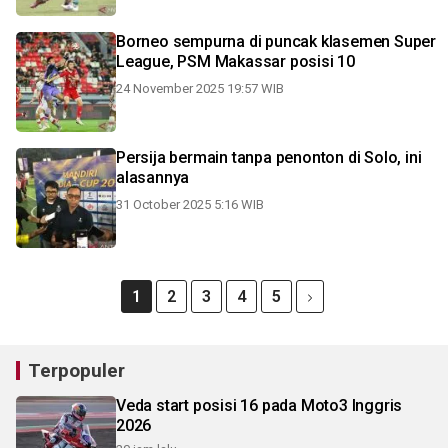
Borneo sempurna di puncak klasemen Super
League, PSM Makassar posisi 10
24 November 2025 19:57 WIB
Persija bermain tanpa penonton di Solo, ini
alasannya
31 October 2025 5:16 WIB
1
2
3
4
5
Terpopuler
Veda start posisi 16 pada Moto3 Inggris
2026