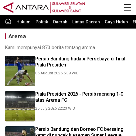
Hukum
Politik
Daerah
Lintas Daerah
Gaya Hidup
E
Arema
Kami mempunyai 873 berita tentang arema.
Persib Bandung hadapi Persebaya di final
Piala Presiden
05 August 2026 5:39 WIB
Piala Presiden 2026 - Persib menang 1-0
atas Arema FC
25 July 2026 22:23 WIB
Persib Bandung dan Borneo FC bersaing
ketat di puncak klasemen Super League