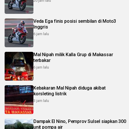
20 jam lalu
Veda Ega finis posisi sembilan di Moto3
Inggris
6 jam lalu
Mal Nipah milik Kalla Grup di Makassar
terbakar
6 jam lalu
Kebakaran Mal Nipah diduga akibat
korsleting listrik
3 jam lalu
Dampak El Nino, Pemprov Sulsel siapkan 300
unit pompa air