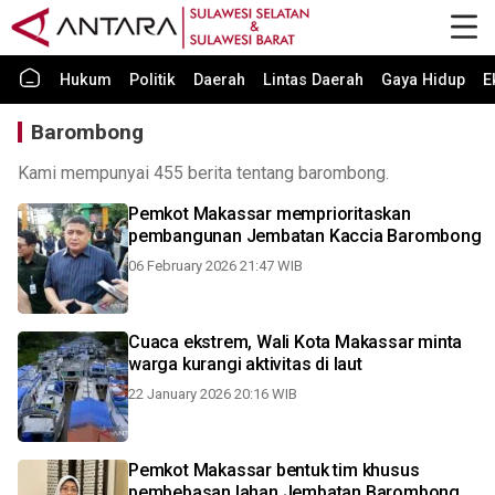
Hukum
Politik
Daerah
Lintas Daerah
Gaya Hidup
E
Barombong
Kami mempunyai 455 berita tentang barombong.
Pemkot Makassar memprioritaskan
pembangunan Jembatan Kaccia Barombong
06 February 2026 21:47 WIB
Cuaca ekstrem, Wali Kota Makassar minta
warga kurangi aktivitas di laut
22 January 2026 20:16 WIB
Pemkot Makassar bentuk tim khusus
pembebasan lahan Jembatan Barombong