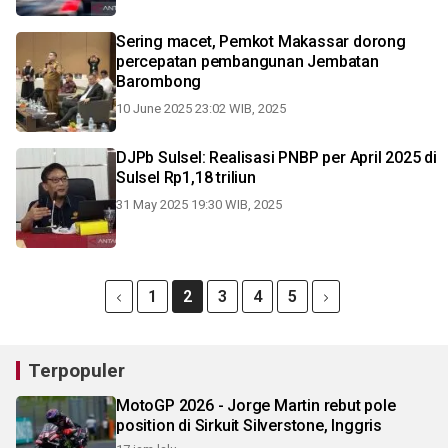
Sering macet, Pemkot Makassar dorong
percepatan pembangunan Jembatan
Barombong
10 June 2025 23:02 WIB, 2025
DJPb Sulsel: Realisasi PNBP per April 2025 di
Sulsel Rp1,18 triliun
31 May 2025 19:30 WIB, 2025
1
2
3
4
5
Terpopuler
MotoGP 2026 - Jorge Martin rebut pole
position di Sirkuit Silverstone, Inggris