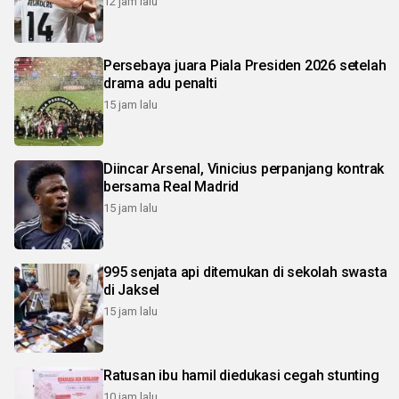
12 jam lalu
Persebaya juara Piala Presiden 2026 setelah
drama adu penalti
15 jam lalu
Diincar Arsenal, Vinicius perpanjang kontrak
bersama Real Madrid
15 jam lalu
995 senjata api ditemukan di sekolah swasta
di Jaksel
15 jam lalu
Ratusan ibu hamil diedukasi cegah stunting
10 jam lalu