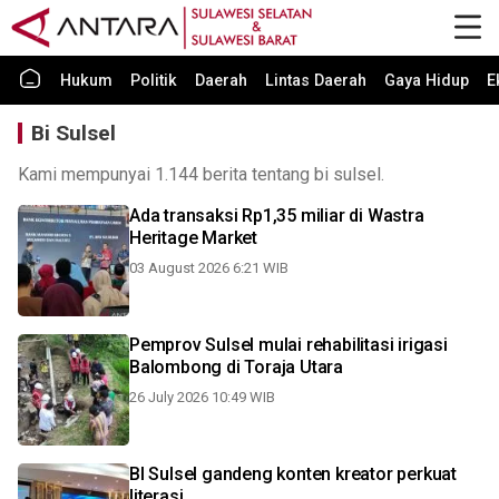
Hukum
Politik
Daerah
Lintas Daerah
Gaya Hidup
E
Bi Sulsel
Kami mempunyai 1.144 berita tentang bi sulsel.
Ada transaksi Rp1,35 miliar di Wastra
Heritage Market
03 August 2026 6:21 WIB
Pemprov Sulsel mulai rehabilitasi irigasi
Balombong di Toraja Utara
26 July 2026 10:49 WIB
BI Sulsel gandeng konten kreator perkuat
literasi