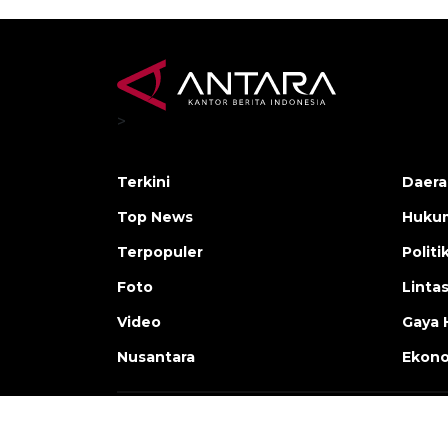
>
Terkini
Daera
Top News
Huku
Terpopuler
Politi
Foto
Linta
Video
Gaya 
Nusantara
Ekon
Copyright © ANTARA