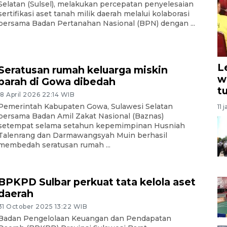
Selatan (Sulsel), melakukan percepatan penyelesaian
sertifikasi aset tanah milik daerah melalui kolaborasi
bersama Badan Pertanahan Nasional (BPN) dengan ...
L
Seratusan rumah keluarga miskin
w
parah di Gowa dibedah
t
18 April 2026 22:14 WIB
Pemerintah Kabupaten Gowa, Sulawesi Selatan
11 
bersama Badan Amil Zakat Nasional (Baznas)
setempat selama setahun kepemimpinan Husniah
Talenrang dan Darmawangsyah Muin berhasil
membedah seratusan rumah ...
BPKPD Sulbar perkuat tata kelola aset
daerah
31 October 2025 13:22 WIB
Badan Pengelolaan Keuangan dan Pendapatan