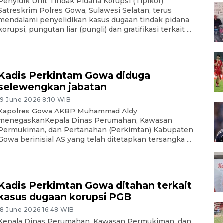
Penyidik Unit Tindak Pidana Korupsi (Tipikor)
Satreskrim Polres Gowa, Sulawesi Selatan, terus
mendalami penyelidikan kasus dugaan tindak pidana
korupsi, pungutan liar (pungli) dan gratifikasi terkait ...
Kadis Perkintam Gowa diduga
selewengkan jabatan
19 June 2026 8:10 WIB
Kapolres Gowa AKBP Muhammad Aldy
menegaskanKepala Dinas Perumahan, Kawasan
Permukiman, dan Pertanahan (Perkimtan) Kabupaten
Gowa berinisial AS yang telah ditetapkan tersangka ...
Kadis Perkimtan Gowa ditahan terkait
kasus dugaan korupsi PGB
18 June 2026 16:48 WIB
Kepala Dinas Perumahan, Kawasan Permukiman, dan