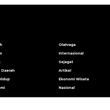
h
Olahraga
m
Internasional
k
Sejagat
s Daerah
Artikel
Hidup
Ekonomi Wisata
omi
Nasional