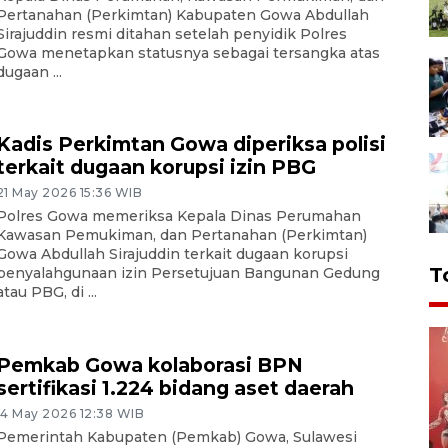
Pertanahan (Perkimtan) Kabupaten Gowa Abdullah
Sirajuddin resmi ditahan setelah penyidik Polres
Gowa menetapkan statusnya sebagai tersangka atas
dugaan ...
Kadis Perkimtan Gowa diperiksa polisi
terkait dugaan korupsi izin PBG
21 May 2026 15:36 WIB
Polres Gowa memeriksa Kepala Dinas Perumahan
Kawasan Pemukiman, dan Pertanahan (Perkimtan)
Gowa Abdullah Sirajuddin terkait dugaan korupsi
T
penyalahgunaan izin Persetujuan Bangunan Gedung
atau PBG, di ...
Pemkab Gowa kolaborasi BPN
sertifikasi 1.224 bidang aset daerah
14 May 2026 12:38 WIB
Pemerintah Kabupaten (Pemkab) Gowa, Sulawesi