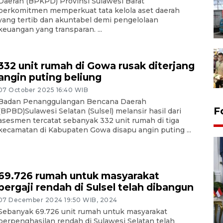
Daerah (BPKPD) Provinsi Sulawesi Barat
berkomitmen memperkuat tata kelola aset daerah
yang tertib dan akuntabel demi pengelolaan
keuangan yang transparan. ...
332 unit rumah di Gowa rusak diterjang
angin puting beliung
07 October 2025 16:40 WIB
Badan Penanggulangan Bencana Daerah
F
(BPBD)Sulawesi Selatan (Sulsel) melansir hasil dari
asesmen tercatat sebanyak 332 unit rumah di tiga
kecamatan di Kabupaten Gowa disapu angin puting ...
69.726 rumah untuk masyarakat
bergaji rendah di Sulsel telah dibangun
07 December 2024 19:50 WIB, 2024
FOTO - Kirab memperingati
Sebanyak 69.726 unit rumah untuk masyarakat
HUT ke-80 Raja Keraton
berpenghasilan rendah di Sulawesi Selatan telah