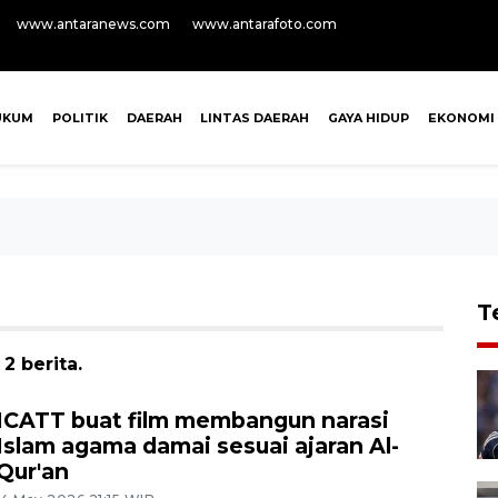
www.antaranews.com
www.antarafoto.com
UKUM
POLITIK
DAERAH
LINTAS DAERAH
GAYA HIDUP
EKONOMI
T
2 berita.
ICATT buat film membangun narasi
Islam agama damai sesuai ajaran Al-
Qur'an