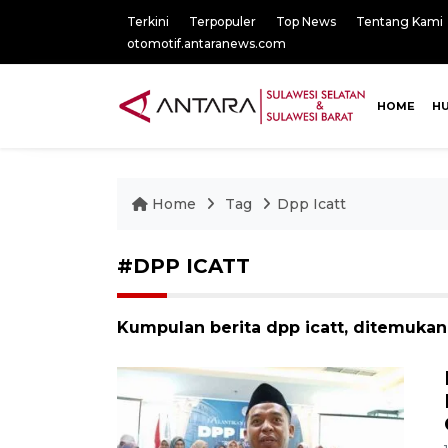
Terkini
Terpopuler
Top News
Tentang Kami
otomotif.antaranews.com
HOME
H
Home
Tag
Dpp Icatt
#DPP ICATT
Kumpulan berita dpp icatt, ditemukan 