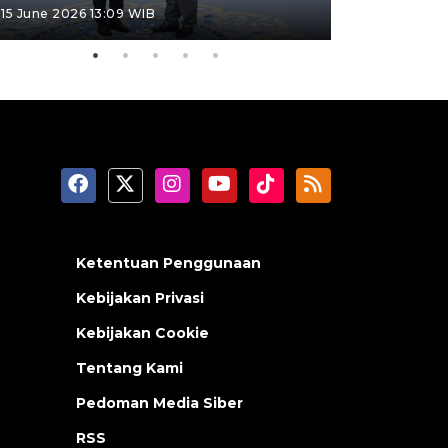
15 June 2026 13:09 WIB
11 June 2026 1
Ketentuan Penggunaan
Kebijakan Privasi
Kebijakan Cookie
Tentang Kami
Pedoman Media Siber
RSS