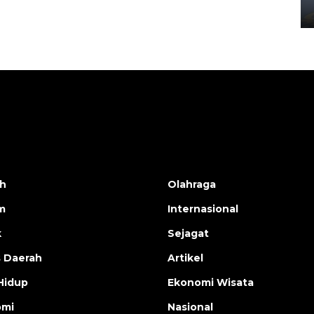
02 April 2026 12:51 WIB
h
Olahraga
m
Internasional
k
Sejagat
s Daerah
Artikel
Hidup
Ekonomi Wisata
omi
Nasional