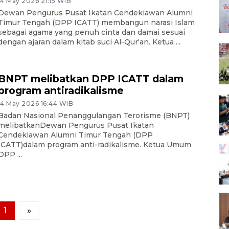
14 May 2026 21:15 WIB
Dewan Pengurus Pusat Ikatan Cendekiawan Alumni
Timur Tengah (DPP ICATT) membangun narasi Islam
sebagai agama yang penuh cinta dan damai sesuai
dengan ajaran dalam kitab suci Al-Qur'an. Ketua ...
BNPT melibatkan DPP ICATT dalam
program antiradikalisme
14 May 2026 16:44 WIB
Badan Nasional Penanggulangan Terorisme (BNPT)
melibatkanDewan Pengurus Pusat Ikatan
Cendekiawan Alumni Timur Tengah (DPP
ICATT)dalam program anti-radikalisme. Ketua Umum
DPP ...
1
»