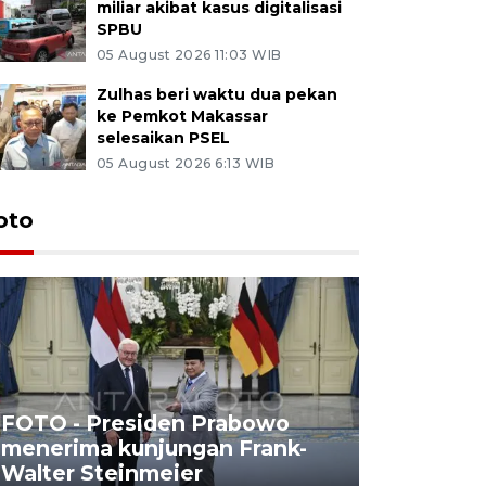
miliar akibat kasus digitalisasi
SPBU
05 August 2026 11:03 WIB
Zulhas beri waktu dua pekan
ke Pemkot Makassar
selesaikan PSEL
05 August 2026 6:13 WIB
oto
FOTO - Presiden Prabowo
menerima kunjungan Frank-
FOTO - H
Walter Steinmeier
di Sulbar