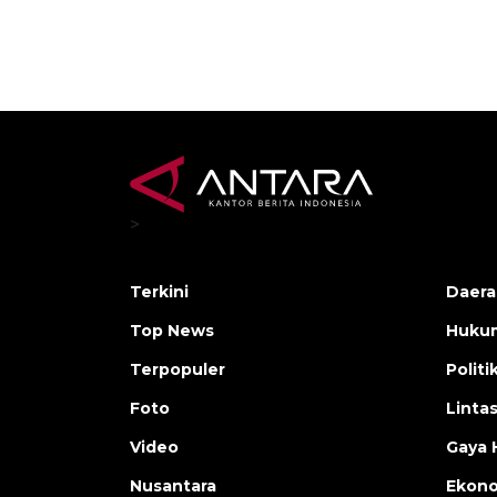
>
Terkini
Daera
Top News
Huku
Terpopuler
Politi
Foto
Linta
Video
Gaya 
Nusantara
Ekon