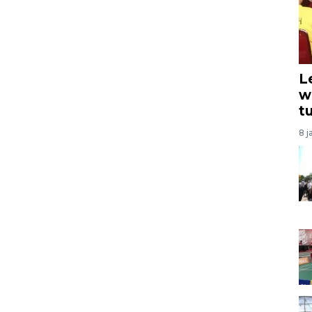
L
w
t
8 j