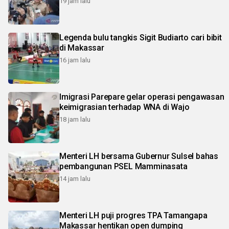
19 jam lalu
Legenda bulu tangkis Sigit Budiarto cari bibit
di Makassar
16 jam lalu
Imigrasi Parepare gelar operasi pengawasan
keimigrasian terhadap WNA di Wajo
18 jam lalu
Menteri LH bersama Gubernur Sulsel bahas
pembangunan PSEL Mamminasata
14 jam lalu
Menteri LH puji progres TPA Tamangapa
Makassar hentikan open dumping