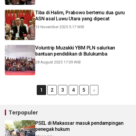
Tiba di Halim, Prabowo bertemu dua guru
ASN asal Luwu Utara yang dipecat
13 November 2025 5:17 WIB
Voluntrip Muzakki YBM PLN salurkan
bantuan pendidikan di Bulukumba
28 August 2025 17:09 WIB
1
2
3
4
5
Terpopuler
PSEL di Makassar masuk pendampingan
penegak hukum