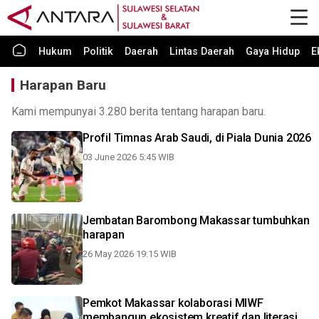
Hukum
Politik
Daerah
Lintas Daerah
Gaya Hidup
E
Harapan Baru
Kami mempunyai 3.280 berita tentang harapan baru.
Profil Timnas Arab Saudi, di Piala Dunia 2026
03 June 2026 5:45 WIB
Jembatan Barombong Makassar tumbuhkan
harapan
26 May 2026 19:15 WIB
Pemkot Makassar kolaborasi MIWF
membangun ekosistem kreatif dan literasi