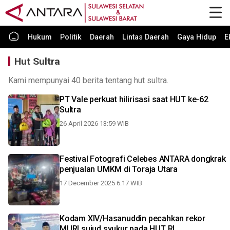
Hukum
Politik
Daerah
Lintas Daerah
Gaya Hidup
E
Hut Sultra
Kami mempunyai 40 berita tentang hut sultra.
PT Vale perkuat hilirisasi saat HUT ke-62
Sultra
26 April 2026 13:59 WIB
Festival Fotografi Celebes ANTARA dongkrak
penjualan UMKM di Toraja Utara
17 December 2025 6:17 WIB
Kodam XIV/Hasanuddin pecahkan rekor
MURI sujud syukur pada HUT RI