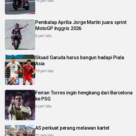
16 jam lalu
Pembalap Aprilia Jorge Martin juara sprint
MotoGP Inggris 2026
6 jam lalu
Skuad Garuda harus bangun hadapi Piala
Asia
19 jam lalu
Ferran Torres ingin hengkang dari Barcelona
ke PSG
6 jam lalu
AS perkuat perang melawan kartel
22 jam lalu