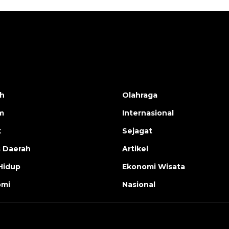
h
Olahraga
m
Internasional
k
Sejagat
s Daerah
Artikel
Hidup
Ekonomi Wisata
omi
Nasional