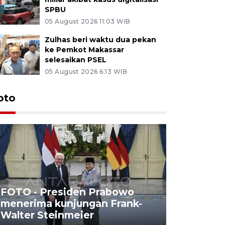
SPBU
05 August 2026 11:03 WIB
Zulhas beri waktu dua pekan
ke Pemkot Makassar
selesaikan PSEL
05 August 2026 6:13 WIB
oto
FOTO - Presiden Prabowo
menerima kunjungan Frank-
FOTO - H
Walter Steinmeier
di Sulbar