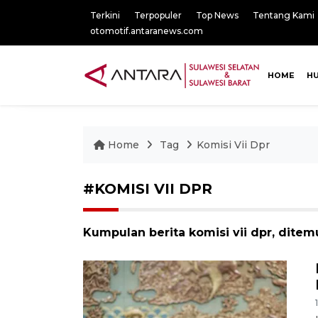
Terkini
Terpopuler
Top News
Tentang Kami
otomotif.antaranews.com
HOME
H
Home
Tag
Komisi Vii Dpr
#KOMISI VII DPR
Kumpulan berita komisi vii dpr, ditem