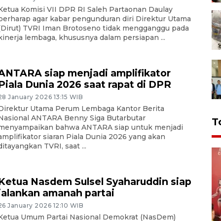
Ketua Komisi VII DPR RI Saleh Partaonan Daulay
berharap agar kabar pengunduran diri Direktur Utama
(Dirut) TVRI Iman Brotoseno tidak mengganggu pada
kinerja lembaga, khususnya dalam persiapan ...
ANTARA siap menjadi amplifikator
Piala Dunia 2026 saat rapat di DPR
28 January 2026 13:15 WIB
Direktur Utama Perum Lembaga Kantor Berita
Nasional ANTARA Benny Siga Butarbutar
T
menyampaikan bahwa ANTARA siap untuk menjadi
amplifikator siaran Piala Dunia 2026 yang akan
ditayangkan TVRI, saat ...
Ketua Nasdem Sulsel Syaharuddin siap
jalankan amanah partai
26 January 2026 12:10 WIB
Ketua Umum Partai Nasional Demokrat (NasDem)