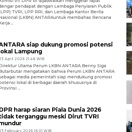
Komisi VII DPR RI dijadwalkan menggelar rapat
dengar pendapat dengan Lembaga Penyiaran Publik
(LPP) TVRI, LPP RRI, dan Lembaga Kantor Berita
Nasional (LKBN) ANTARAuntuk membahas Rencana
Kerja ...
ANTARA siap dukung promosi potensi
lokal Lampung
23 April 2026 21:48 WIB
Direktur Utama Perum LKBN ANTARA Benny Siga
Butarbutar mengatakan bahwa Perum LKBN ANTARA
sebagai media pemerintah siap mendukung promosi
potensi lokal di berbagai daerah khususnya di
Provinsi ...
DPR harap siaran Piala Dunia 2026
tidak terganggu meski Dirut TVRI
mundur
23 February 2026 16:01 WIB