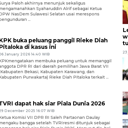
Surya Paloh akhirnya menunjuk sekaligus
mengamanahkan Syaharuddin Alrif sebagai Ketua
DPW NasDem Sulawesi Selatan usai merespons
pengunduran ...
L
w
KPK buka peluang panggil Rieke Diah
t
Pitaloka di kasus ini
23 
06 January 2026 14:40 WIB
KPKmengatakan membuka peluang untuk memanggil
anggota DPR RI dari daerah pemilihan Jawa Barat VII
(Kabupaten Bekasi, Kabupaten Karawang, dan
Kabupaten Purwakarta) Rieke Diah Pitaloka terkait ...
TVRI dapat hak siar Piala Dunia 2026
29 December 2025 16:07 WIB
Ketua Komisi VII DPR RI Saleh Partaonan Daulay
mengaku bangga setelah TVRIresmi ditunjuk sebagai