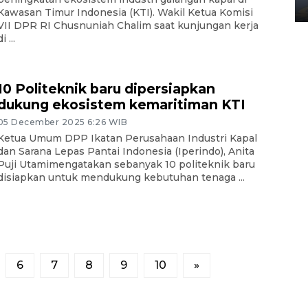
02 April 2026 12:51 WIB
Kawasan Timur Indonesia (KTI). Wakil Ketua Komisi
VII DPR RI Chusnuniah Chalim saat kunjungan kerja
i ...
10 Politeknik baru dipersiapkan
dukung ekosistem kemaritiman KTI
05 December 2025 6:26 WIB
Ketua Umum DPP Ikatan Perusahaan Industri Kapal
dan Sarana Lepas Pantai Indonesia (Iperindo), Anita
Puji Utamimengatakan sebanyak 10 politeknik baru
disiapkan untuk mendukung kebutuhan tenaga ...
6
7
8
9
10
»