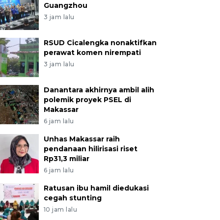
Guangzhou
3 jam lalu
RSUD Cicalengka nonaktifkan
perawat komen nirempati
3 jam lalu
Danantara akhirnya ambil alih
polemik proyek PSEL di
Makassar
6 jam lalu
Unhas Makassar raih
pendanaan hilirisasi riset
Rp31,3 miliar
6 jam lalu
Ratusan ibu hamil diedukasi
cegah stunting
10 jam lalu