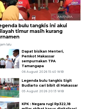
egenda bulu tangkis ini akui
ilayah timur masih kurang
urnamen
jam lalu
Dapat bisikan Menteri,
Pemkot Makassar
sempurnakan TPA
Tamangapa
06 August 2026 15:40 WIB
Legenda bulu tangkis Sigit
Budiarto cari bibit di Makassar
05 August 2026 20:13 WIB
KPK : Negara rugi Rp322,18
miliar akibat kasus digitalisasi