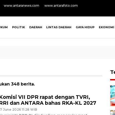
www.antaranews.com
www.antarafoto.com
UKUM
POLITIK
DAERAH
LINTAS DAERAH
GAYA HIDUP
EKONOMI
T
ukan 348 berita.
Komisi VII DPR rapat dengan TVRI,
RRI dan ANTARA bahas RKA-KL 2027
17 June 2026 11:28 WIB