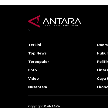
>
Terkini
Daera
Top News
Huku
Terpopuler
Politi
Foto
Linta
Video
Gaya 
Nusantara
Ekon
Copyright © ANTARA