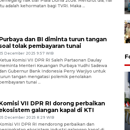
pemegang hak siar Piala Dunia 2026. Menurut dia, hal
itu adalah kehormatan bagi TVRI. Maka ...
Purbaya dan BI diminta turun tangan
soal tolak pembayaran tunai
25 December 2025 9:57 WIB
F
Ketua Komisi VII DPR RI Saleh Partaonan Daulay
meminta Menteri Keuangan Purbaya Yudhi Sadewa
dan Gubernur Bank Indonesia Perry Warjiyo untuk
turun tangan mengatasi polemik penolakan
pembayaran tunai ...
Komisi VII DPR RI dorong perbaikan
ekosistem galangan kapal di KTI
FOTO - Kirab memperingati
HUT ke-80 Raja Keraton
05 December 2025 8:29 WIB
Yogyakarta
Komisi VII DPR RI mendorong perbaikan dan
peningkatan ekosistem industri galangan kapal di