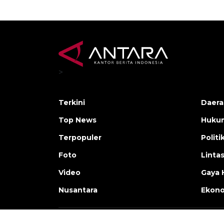
>
Terkini
Daera
Top News
Huku
Terpopuler
Politi
Foto
Linta
Video
Gaya 
Nusantara
Ekon