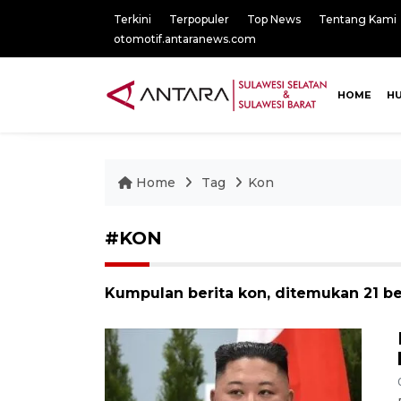
Terkini
Terpopuler
Top News
Tentang Kami
otomotif.antaranews.com
HOME
H
Home
Tag
Kon
#KON
Kumpulan berita kon, ditemukan 21 ber