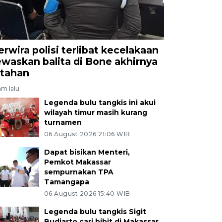
erwira polisi terlibat kecelakaan
ewaskan balita di Bone akhirnya
itahan
am lalu
Legenda bulu tangkis ini akui
wilayah timur masih kurang
turnamen
06 August 2026 21:06 WIB
Dapat bisikan Menteri,
Pemkot Makassar
sempurnakan TPA
Tamangapa
06 August 2026 15:40 WIB
Legenda bulu tangkis Sigit
Budiarto cari bibit di Makassar