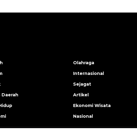
h
Olahraga
m
Internasional
k
Sejagat
s Daerah
Artikel
Hidup
Ekonomi Wisata
omi
Nasional