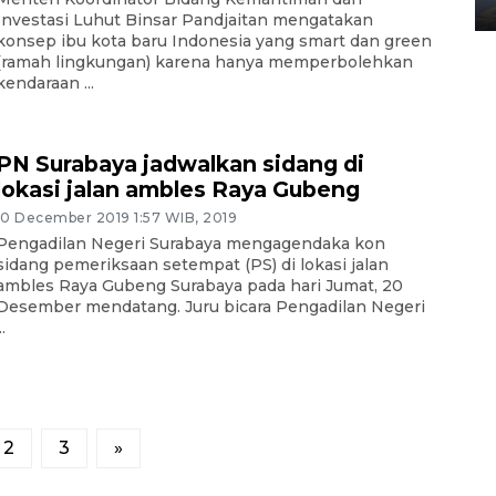
02 April 2026 12:51 WIB
Investasi Luhut Binsar Pandjaitan mengatakan
konsep ibu kota baru Indonesia yang smart dan green
(ramah lingkungan) karena hanya memperbolehkan
kendaraan ...
PN Surabaya jadwalkan sidang di
lokasi jalan ambles Raya Gubeng
10 December 2019 1:57 WIB, 2019
Pengadilan Negeri Surabaya mengagendaka kon
sidang pemeriksaan setempat (PS) di lokasi jalan
ambles Raya Gubeng Surabaya pada hari Jumat, 20
Desember mendatang. Juru bicara Pengadilan Negeri
..
2
3
»