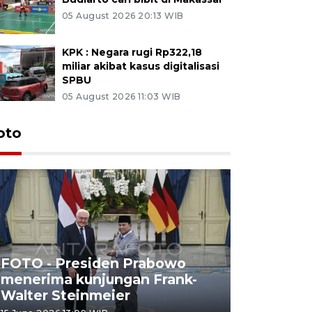
05 August 2026 20:13 WIB
KPK : Negara rugi Rp322,18
miliar akibat kasus digitalisasi
SPBU
05 August 2026 11:03 WIB
oto
FOTO - Presiden Prabowo
menerima kunjungan Frank-
FOTO - H
Walter Steinmeier
di Sulbar