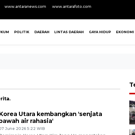
www.antaranews.com
www.antarafoto.com
UKUM
POLITIK
DAERAH
LINTAS DAERAH
GAYA HIDUP
EKONOMI
T
ita.
Korea Utara kembangkan 'senjata
bawah air rahasia'
07 June 2026 5:22 WIB