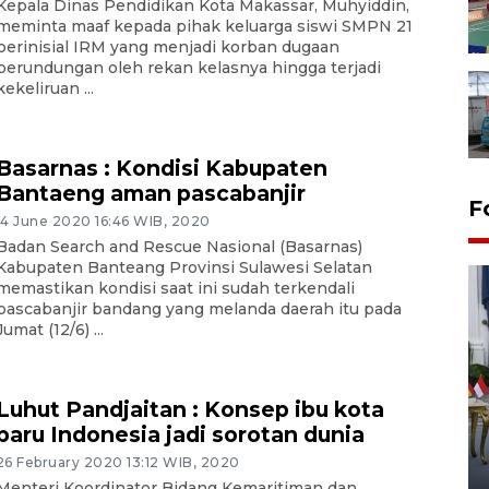
Kepala Dinas Pendidikan Kota Makassar, Muhyiddin,
meminta maaf kepada pihak keluarga siswi SMPN 21
berinisial IRM yang menjadi korban dugaan
perundungan oleh rekan kelasnya hingga terjadi
kekeliruan ...
Basarnas : Kondisi Kabupaten
Bantaeng aman pascabanjir
F
14 June 2020 16:46 WIB, 2020
Badan Search and Rescue Nasional (Basarnas)
Kabupaten Banteang Provinsi Sulawesi Selatan
memastikan kondisi saat ini sudah terkendali
pascabanjir bandang yang melanda daerah itu pada
Jumat (12/6) ...
Luhut Pandjaitan : Konsep ibu kota
FOTO - Kirab memperingati
baru Indonesia jadi sorotan dunia
HUT ke-80 Raja Keraton
Yogyakarta
26 February 2020 13:12 WIB, 2020
Menteri Koordinator Bidang Kemaritiman dan