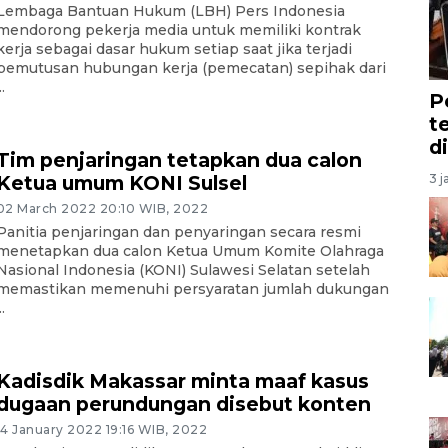
Lembaga Bantuan Hukum (LBH) Pers Indonesia
mendorong pekerja media untuk memiliki kontrak
kerja sebagai dasar hukum setiap saat jika terjadi
pemutusan hubungan kerja (pemecatan) sepihak dari
..
P
t
d
Tim penjaringan tetapkan dua calon
3 j
Ketua umum KONI Sulsel
02 March 2022 20:10 WIB, 2022
Panitia penjaringan dan penyaringan secara resmi
menetapkan dua calon Ketua Umum Komite Olahraga
Nasional Indonesia (KONI) Sulawesi Selatan setelah
memastikan memenuhi persyaratan jumlah dukungan
..
Kadisdik Makassar minta maaf kasus
dugaan perundungan disebut konten
14 January 2022 19:16 WIB, 2022