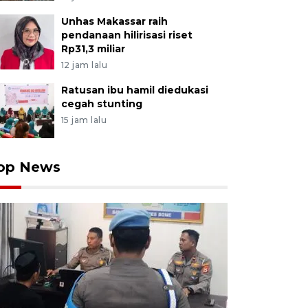
Unhas Makassar raih
pendanaan hilirisasi riset
Rp31,3 miliar
12 jam lalu
Ratusan ibu hamil diedukasi
cegah stunting
15 jam lalu
op News