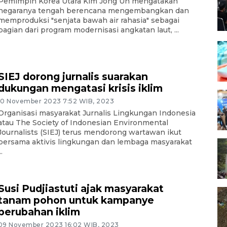
Pemimpin Korea Utara Kim Jong Un mengatakan
negaranya tengah berencana mengembangkan dan
memproduksi "senjata bawah air rahasia" sebagai
bagian dari program modernisasi angkatan laut, ...
SIEJ dorong jurnalis suarakan
dukungan mengatasi krisis iklim
10 November 2023 7:52 WIB, 2023
Organisasi masyarakat Jurnalis Lingkungan Indonesia
atau The Society of Indonesian Environmental
Journalists (SIEJ) terus mendorong wartawan ikut
bersama aktivis lingkungan dan lembaga masyarakat
..
Susi Pudjiastuti ajak masyarakat
tanam pohon untuk kampanye
perubahan iklim
09 November 2023 16:02 WIB, 2023