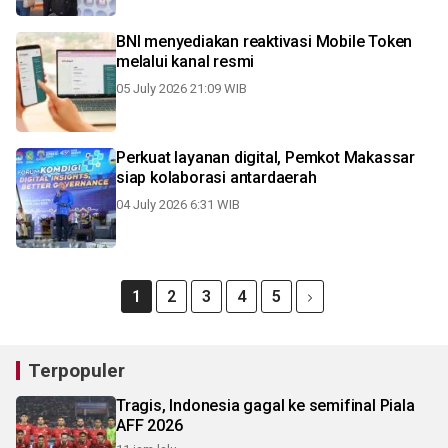
BNI menyediakan reaktivasi Mobile Token
melalui kanal resmi
05 July 2026 21:09 WIB
Perkuat layanan digital, Pemkot Makassar
siap kolaborasi antardaerah
04 July 2026 6:31 WIB
1
2
3
4
5
Terpopuler
Tragis, Indonesia gagal ke semifinal Piala
AFF 2026