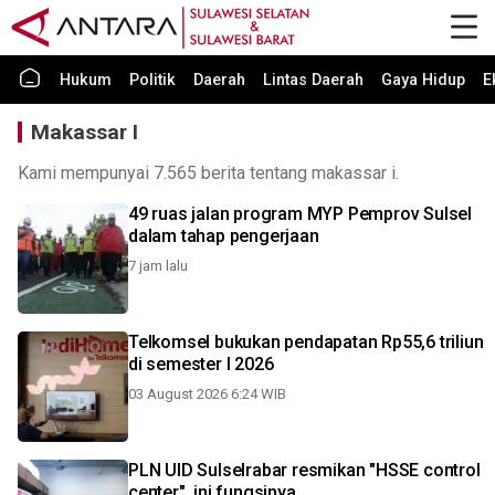
Hukum
Politik
Daerah
Lintas Daerah
Gaya Hidup
E
Makassar I
Kami mempunyai 7.565 berita tentang makassar i.
49 ruas jalan program MYP Pemprov Sulsel
dalam tahap pengerjaan
7 jam lalu
Telkomsel bukukan pendapatan Rp55,6 triliun
di semester I 2026
03 August 2026 6:24 WIB
PLN UID Sulselrabar resmikan "HSSE control
center", ini fungsinya