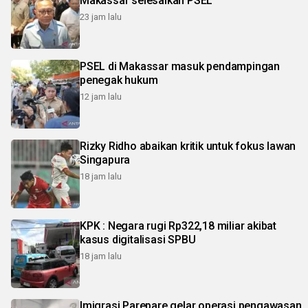
Makassar selesaikan PSEL
23 jam lalu
PSEL di Makassar masuk pendampingan
penegak hukum
12 jam lalu
Rizky Ridho abaikan kritik untuk fokus lawan
Singapura
18 jam lalu
KPK : Negara rugi Rp322,18 miliar akibat
kasus digitalisasi SPBU
18 jam lalu
Imigrasi Parepare gelar operasi pengawasan