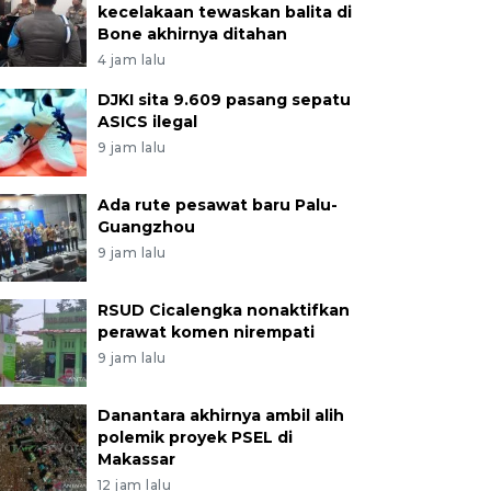
kecelakaan tewaskan balita di
Bone akhirnya ditahan
4 jam lalu
DJKI sita 9.609 pasang sepatu
ASICS ilegal
9 jam lalu
Ada rute pesawat baru Palu-
Guangzhou
9 jam lalu
RSUD Cicalengka nonaktifkan
perawat komen nirempati
9 jam lalu
Danantara akhirnya ambil alih
polemik proyek PSEL di
Makassar
12 jam lalu