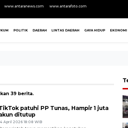
www.antaranews.com
www.antarafoto.com
UKUM
POLITIK
DAERAH
LINTAS DAERAH
GAYA HIDUP
EKONOMI
T
an 39 berita.
TikTok patuhi PP Tunas, Hampir 1 juta
akun ditutup
14 April 2026 18:08 WIB