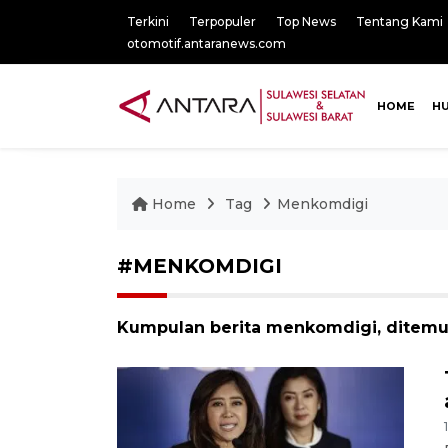
Terkini
Terpopuler
Top News
Tentang Kami
otomotif.antaranews.com
HOME
H
Home
Tag
Menkomdigi
#MENKOMDIGI
Kumpulan berita menkomdigi, ditemuk