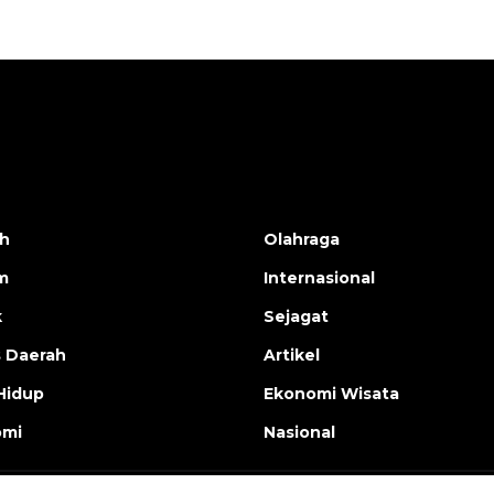
h
Olahraga
m
Internasional
k
Sejagat
s Daerah
Artikel
Hidup
Ekonomi Wisata
omi
Nasional