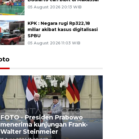
05 August 2026 20:13 WIB
KPK : Negara rugi Rp322,18
miliar akibat kasus digitalisasi
SPBU
05 August 2026 11:03 WIB
oto
FOTO - Presiden Prabowo
menerima kunjungan Frank-
FOTO - H
Walter Steinmeier
di Sulbar