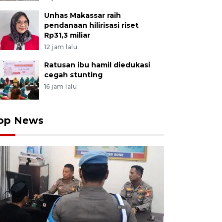
Unhas Makassar raih
pendanaan hilirisasi riset
Rp31,3 miliar
12 jam lalu
Ratusan ibu hamil diedukasi
cegah stunting
16 jam lalu
op News