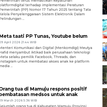
Pemerintah terus memastikan kepatuhan
platformdigital terhadap implementasi Peraturan
Pemerintah (PP) Nomor 17 Tahun 2025 tentang Tata
Kelola Penyelenggaraan Sistem Elektronik Dalam
Pelindungan ...
Meta taati PP Tunas, Youtube belum
09 April 2026 21:44 WIB
Menteri Komunikasi dan Digital (Menkomdigi) Meutya
Hafid menyambut iktikad baik perusahaan teknologi
Meta selaku pemilik Facebook, Threads, dan
Instagram untuk membatasi akses anak ke platform
media ...
Orang tua di Mamuju respons positif
pembatasan medsos untuk anak
29 March 2026 5:36 WIB
Sejumlah orang tua di Kabupaten Mamuju Provinsi