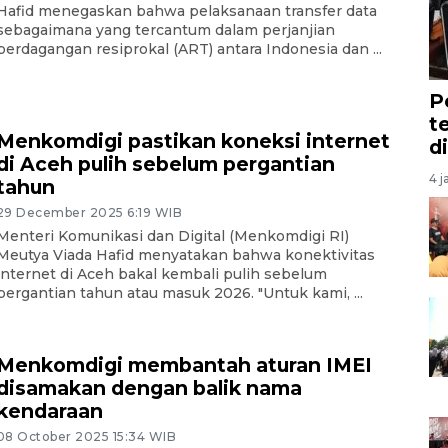
Hafid menegaskan bahwa pelaksanaan transfer data
sebagaimana yang tercantum dalam perjanjian
perdagangan resiprokal (ART) antara Indonesia dan ...
P
t
Menkomdigi pastikan koneksi internet
d
di Aceh pulih sebelum pergantian
4 j
tahun
29 December 2025 6:19 WIB
Menteri Komunikasi dan Digital (Menkomdigi RI)
Meutya Viada Hafid menyatakan bahwa konektivitas
internet di Aceh bakal kembali pulih sebelum
pergantian tahun atau masuk 2026. "Untuk kami, ...
Menkomdigi membantah aturan IMEI
disamakan dengan balik nama
kendaraan
08 October 2025 15:34 WIB