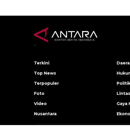
>
Terkini
Daera
Top News
Huku
Terpopuler
Politi
Foto
Linta
Video
Gaya 
Nusantara
Ekon