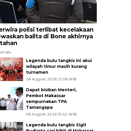
erwira polisi terlibat kecelakaan
ewaskan balita di Bone akhirnya
itahan
am lalu
Legenda bulu tangkis ini akui
wilayah timur masih kurang
turnamen
06 August 2026 21:06 WIB
Dapat bisikan Menteri,
Pemkot Makassar
sempurnakan TPA
Tamangapa
06 August 2026 15:40 WIB
Legenda bulu tangkis Sigit
Budiarto cari bibit di Makassar