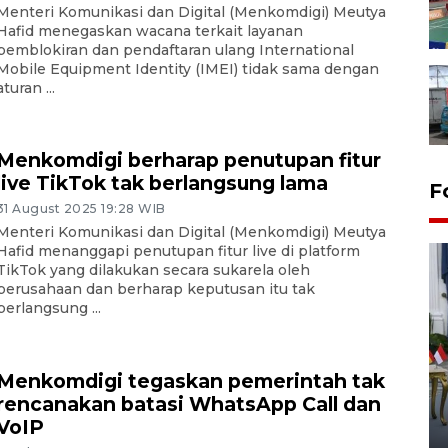
Menteri Komunikasi dan Digital (Menkomdigi) Meutya
Hafid menegaskan wacana terkait layanan
pemblokiran dan pendaftaran ulang International
Mobile Equipment Identity (IMEI) tidak sama dengan
aturan ...
Menkomdigi berharap penutupan fitur
live TikTok tak berlangsung lama
F
31 August 2025 19:28 WIB
Menteri Komunikasi dan Digital (Menkomdigi) Meutya
Hafid menanggapi penutupan fitur live di platform
TikTok yang dilakukan secara sukarela oleh
perusahaan dan berharap keputusan itu tak
berlangsung ...
FOTO - Kirab memperingati
Menkomdigi tegaskan pemerintah tak
HUT ke-80 Raja Keraton
rencanakan batasi WhatsApp Call dan
Yogyakarta
VoIP