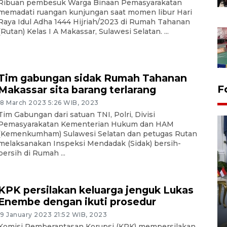
Ribuan pembesuk Warga Binaan Pemasyarakatan
memadati ruangan kunjungan saat momen libur Hari
Raya Idul Adha 1444 Hijriah/2023 di Rumah Tahanan
(Rutan) Kelas I A Makassar, Sulawesi Selatan. ...
Tim gabungan sidak Rumah Tahanan
F
Makassar sita barang terlarang
18 March 2023 5:26 WIB, 2023
Tim Gabungan dari satuan TNI, Polri, Divisi
Pemasyarakatan Kementerian Hukum dan HAM
(Kemenkumham) Sulawesi Selatan dan petugas Rutan
melaksanakan Inspeksi Mendadak (Sidak) bersih-
bersih di Rumah ...
FOTO - Kirab memperingati
KPK persilakan keluarga jenguk Lukas
HUT ke-80 Raja Keraton
Enembe dengan ikuti prosedur
Yogyakarta
19 January 2023 21:52 WIB, 2023
02 April 2026 12:51 WIB
Komisi Pemberantasan Korupsi (KPK) mempersilakan