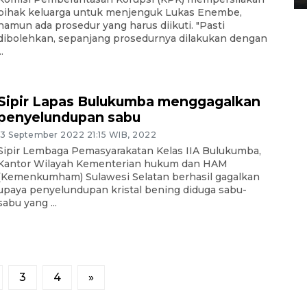
pihak keluarga untuk menjenguk Lukas Enembe,
namun ada prosedur yang harus diikuti. "Pasti
dibolehkan, sepanjang prosedurnya dilakukan dengan
..
Sipir Lapas Bulukumba menggagalkan
penyelundupan sabu
13 September 2022 21:15 WIB, 2022
Sipir Lembaga Pemasyarakatan Kelas IIA Bulukumba,
Kantor Wilayah Kementerian hukum dan HAM
(Kemenkumham) Sulawesi Selatan berhasil gagalkan
upaya penyelundupan kristal bening diduga sabu-
sabu yang ...
3
4
»