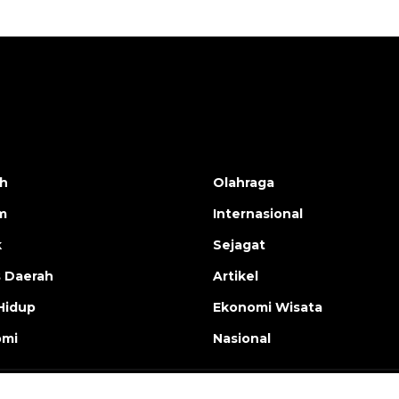
h
Olahraga
m
Internasional
k
Sejagat
s Daerah
Artikel
Hidup
Ekonomi Wisata
omi
Nasional