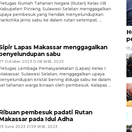
Petugas Rumah Tahanan Negara (Rutan) Kelas IIB
Kabupaten Pinrang, Sulawesi Selatan menggagalkan
upaya pembesuk yang hendak menyelundupkan
narkotika jenis sabu ke dalam rutan setempat. ...
H
p
Sipir Lapas Makassar menggagalkan
13 
penyelundupan sabu
27 October 2023 0:08 WIB, 2023
Petugas Lembaga Pemasyarakatan (Lapas) Kelas I
Makassar, Sulawesi Selatan, menggagalkan upaya
penyelundupan kristal bening diduga sabu ke dalam
sel tahanan warga binaan oleh pembesuk. Kalapas ...
Ribuan pembesuk padati Rutan
Makassar pada Idul Adha
29 June 2023 21:59 WIB, 2023