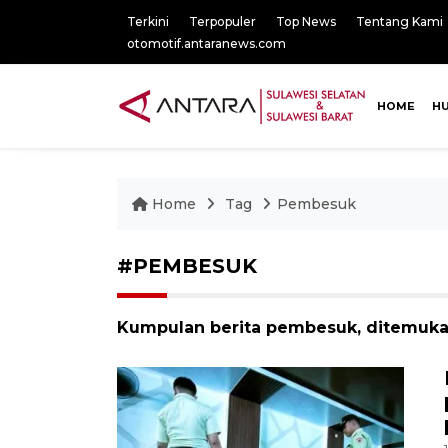
Terkini
Terpopuler
Top News
Tentang Kami
otomotif.antaranews.com
HOME
H
Home
Tag
Pembesuk
#PEMBESUK
Kumpulan berita pembesuk, ditemukan