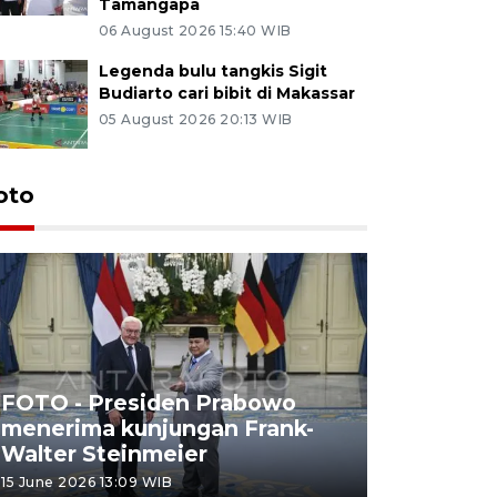
Tamangapa
06 August 2026 15:40 WIB
Legenda bulu tangkis Sigit
Budiarto cari bibit di Makassar
05 August 2026 20:13 WIB
oto
FOTO - Presiden Prabowo
menerima kunjungan Frank-
FOTO - H
Walter Steinmeier
di Sulbar
15 June 2026 13:09 WIB
11 June 2026 1