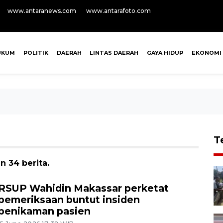
www.antaranews.com
www.antarafoto.com
UKUM
POLITIK
DAERAH
LINTAS DAERAH
GAYA HIDUP
EKONOMI
T
 34 berita.
RSUP Wahidin Makassar perketat
pemeriksaan buntut insiden
penikaman pasien