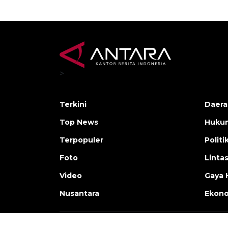
>
Terkini
Daera
Top News
Huku
Terpopuler
Politi
Foto
Linta
Video
Gaya 
Nusantara
Ekon