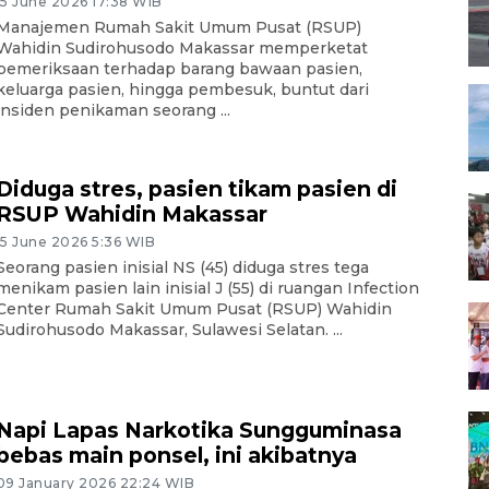
15 June 2026 17:38 WIB
Manajemen Rumah Sakit Umum Pusat (RSUP)
Wahidin Sudirohusodo Makassar memperketat
pemeriksaan terhadap barang bawaan pasien,
keluarga pasien, hingga pembesuk, buntut dari
insiden penikaman seorang ...
Diduga stres, pasien tikam pasien di
RSUP Wahidin Makassar
15 June 2026 5:36 WIB
Seorang pasien inisial NS (45) diduga stres tega
menikam pasien lain inisial J (55) di ruangan Infection
Center Rumah Sakit Umum Pusat (RSUP) Wahidin
Sudirohusodo Makassar, Sulawesi Selatan. ...
Napi Lapas Narkotika Sungguminasa
bebas main ponsel, ini akibatnya
09 January 2026 22:24 WIB