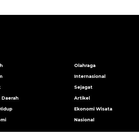
h
Olahraga
m
Internasional
k
Sejagat
s Daerah
Artikel
Hidup
Ekonomi Wisata
omi
Nasional