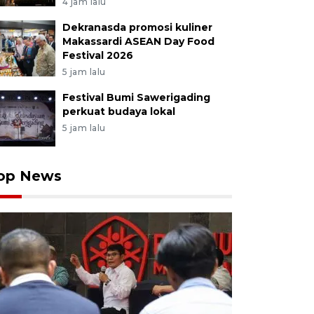
4 jam lalu
Dekranasda promosi kuliner
Makassardi ASEAN Day Food
Festival 2026
5 jam lalu
Festival Bumi Sawerigading
perkuat budaya lokal
5 jam lalu
op News