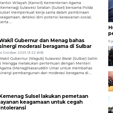
Kantor Wilayah (Kanwil) Kementerian Agama
(Kemenag) Sulawesi Selatan (Sulsel) bersama Polda
Sulsel memperkuat kerja sama dalam pembinaan
keagamaan, deteksi dini potensi kerawanan sosial,
serta ...
H
p
Wakil Gubernur dan Menag bahas
11 
sinergi moderasi beragama di Sulbar
14 October 2025 13:22 WIB
Wakil Gubernur (Wagub) Sulawesi Barat (Sulbar) Salim
S Mengga melakukan pertemuan dengan Menteri
Agama (Menag)Nasaruddin Umar untuk membahas
sinergi pembangunan dan moderasi beragama di ...
Kemenag Sulsel lakukan pemetaan
layanan keagamaan untuk cegah
intoleransi