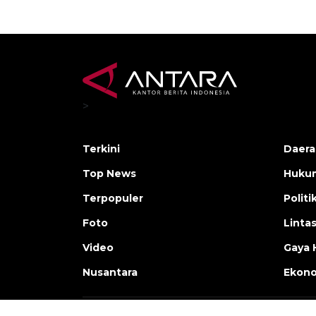
>
Terkini
Daera
Top News
Huku
Terpopuler
Politi
Foto
Linta
Video
Gaya 
Nusantara
Ekon