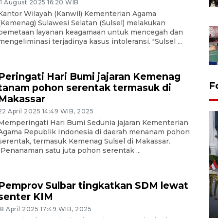
11 August 2025 16:20 WIB
Kantor Wilayah (Kanwil) Kementerian Agama
(Kemenag) Sulawesi Selatan (Sulsel) melakukan
pemetaan layanan keagamaan untuk mencegah dan
mengeliminasi terjadinya kasus intoleransi. "Sulsel ...
Peringati Hari Bumi jajaran Kemenag
F
tanam pohon serentak termasuk di
Makassar
22 April 2025 14:49 WIB, 2025
Memperingati Hari Bumi Sedunia jajaran Kementerian
Agama Republik Indonesia di daerah menanam pohon
serentak, termasuk Kemenag Sulsel di Makassar.
"Penanaman satu juta pohon serentak ...
FOTO - Kirab memperingati
Pemprov Sulbar tingkatkan SDM lewat
HUT ke-80 Raja Keraton
senter KIM
Yogyakarta
18 April 2025 17:49 WIB, 2025
02 April 2026 12:51 WIB