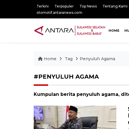
Terkini
Terpopuler
Top News
Tentang Kami
otomotif.antaranews.com
HOME
H
Home
Tag
Penyuluh Agama
#PENYULUH AGAMA
Kumpulan berita penyuluh agama, dit