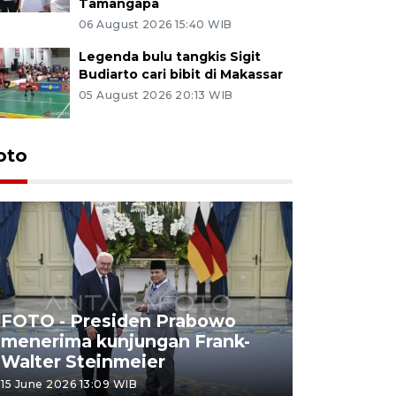
Tamangapa
06 August 2026 15:40 WIB
Legenda bulu tangkis Sigit
Budiarto cari bibit di Makassar
05 August 2026 20:13 WIB
oto
FOTO - Presiden Prabowo
menerima kunjungan Frank-
FOTO - H
Walter Steinmeier
di Sulbar
15 June 2026 13:09 WIB
11 June 2026 1