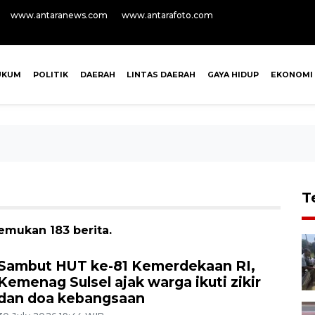
www.antaranews.com
www.antarafoto.com
UKUM
POLITIK
DAERAH
LINTAS DAERAH
GAYA HIDUP
EKONOMI
T
emukan 183 berita.
Sambut HUT ke-81 Kemerdekaan RI,
Kemenag Sulsel ajak warga ikuti zikir
dan doa kebangsaan