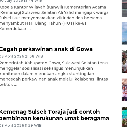
30 July 2026 19:44 WIB
Kepala Kantor Wilayah (Kanwil) Kementerian Agama
(Kemenag) Sulawesi Selatan Ali Yafid mengajak warga
Sulsel ikut menyemarakkan zikir dan doa bersama
menyambut Hari Ulang Tahun (HUT) ke-81
Kemerdekaan ...
Cegah perkawinan anak di Gowa
09 April 2026 21:38 WIB
Pemerintah Kabupaten Gowa, Sulawesi Selatan terus
menggelar sosialisasi sekaligus menunjukkan
komitmen dalam menekan angka stuntingdan
mencegah perkawinan anak melalui kolaborasi lintas
sektor. ...
Kemenag Sulsel: Toraja jadi contoh
pembinaan kerukunan umat beragama
08 April 2026 11:59 WIB