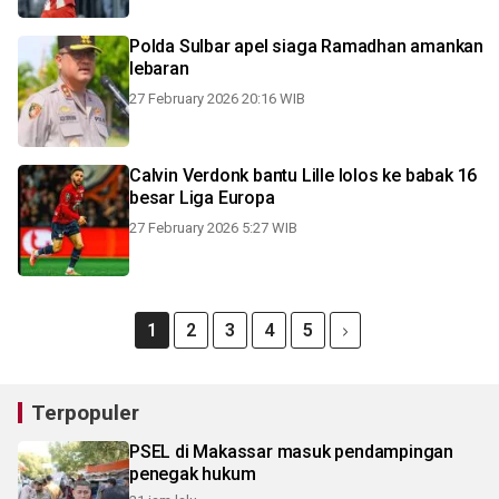
Polda Sulbar apel siaga Ramadhan amankan
lebaran
27 February 2026 20:16 WIB
Calvin Verdonk bantu Lille lolos ke babak 16
besar Liga Europa
27 February 2026 5:27 WIB
1
2
3
4
5
Terpopuler
PSEL di Makassar masuk pendampingan
penegak hukum