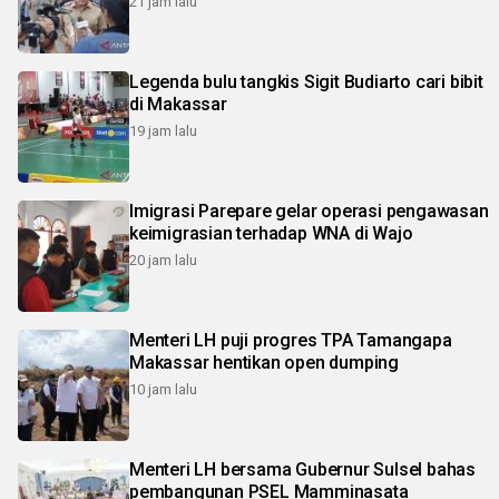
21 jam lalu
Legenda bulu tangkis Sigit Budiarto cari bibit
di Makassar
19 jam lalu
Imigrasi Parepare gelar operasi pengawasan
keimigrasian terhadap WNA di Wajo
20 jam lalu
Menteri LH puji progres TPA Tamangapa
Makassar hentikan open dumping
10 jam lalu
Menteri LH bersama Gubernur Sulsel bahas
pembangunan PSEL Mamminasata