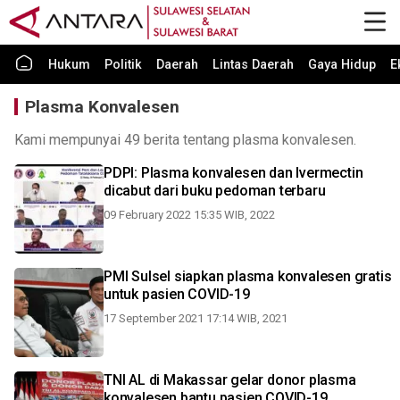
Hukum
Politik
Daerah
Lintas Daerah
Gaya Hidup
E
Plasma Konvalesen
Kami mempunyai 49 berita tentang plasma konvalesen.
PDPI: Plasma konvalesen dan Ivermectin
dicabut dari buku pedoman terbaru
09 February 2022 15:35 WIB, 2022
PMI Sulsel siapkan plasma konvalesen gratis
untuk pasien COVID-19
17 September 2021 17:14 WIB, 2021
TNI AL di Makassar gelar donor plasma
konvalesen bantu pasien COVID-19