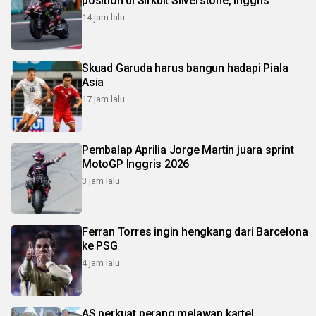
position di Sirkuit Silverstone, Inggris
14 jam lalu
Skuad Garuda harus bangun hadapi Piala
Asia
17 jam lalu
Pembalap Aprilia Jorge Martin juara sprint
MotoGP Inggris 2026
3 jam lalu
Ferran Torres ingin hengkang dari Barcelona
ke PSG
4 jam lalu
AS perkuat perang melawan kartel