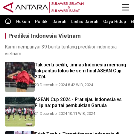
Hukum
Politik
Daerah
Lintas Daerah
Gaya Hidup
E
Prediksi Indonesia Vietnam
Kami mempunyai 39 berita tentang prediksi indonesia
vietnam.
Tak perlu sedih, timnas Indonesia memang
tak pantas lolos ke semifinal ASEAN Cup
2024
23 December 2024 8:42 WIB, 2024
ASEAN Cup 2024 - Pratinjau Indonesia vs
Filipina: partai pembuktian Garuda
21 December 2024 10:11 WIB, 2024