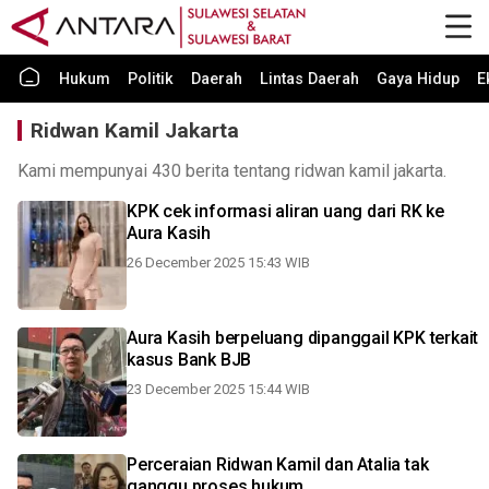
Hukum
Politik
Daerah
Lintas Daerah
Gaya Hidup
E
Ridwan Kamil Jakarta
Kami mempunyai 430 berita tentang ridwan kamil jakarta.
KPK cek informasi aliran uang dari RK ke
Aura Kasih
26 December 2025 15:43 WIB
Aura Kasih berpeluang dipanggail KPK terkait
kasus Bank BJB
23 December 2025 15:44 WIB
Perceraian Ridwan Kamil dan Atalia tak
ganggu proses hukum