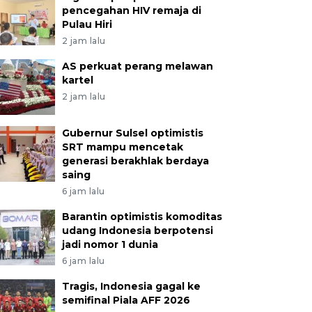
pencegahan HIV remaja di
Pulau Hiri
2 jam lalu
AS perkuat perang melawan
kartel
2 jam lalu
Gubernur Sulsel optimistis
SRT mampu mencetak
generasi berakhlak berdaya
saing
6 jam lalu
Barantin optimistis komoditas
udang Indonesia berpotensi
jadi nomor 1 dunia
6 jam lalu
Tragis, Indonesia gagal ke
semifinal Piala AFF 2026