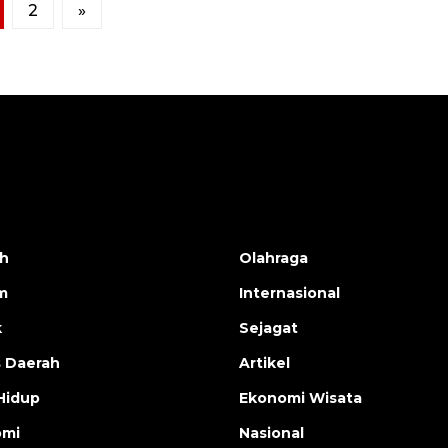
2
»
h
Olahraga
m
Internasional
k
Sejagat
s Daerah
Artikel
Hidup
Ekonomi Wisata
omi
Nasional