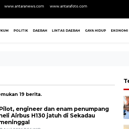
www.antaranews.com
www.antarafoto.com
UKUM
POLITIK
DAERAH
LINTAS DAERAH
GAYA HIDUP
EKONOMI
T
emukan 19 berita.
Pilot, engineer dan enam penumpang
heli Airbus H130 jatuh di Sekadau
meninggal