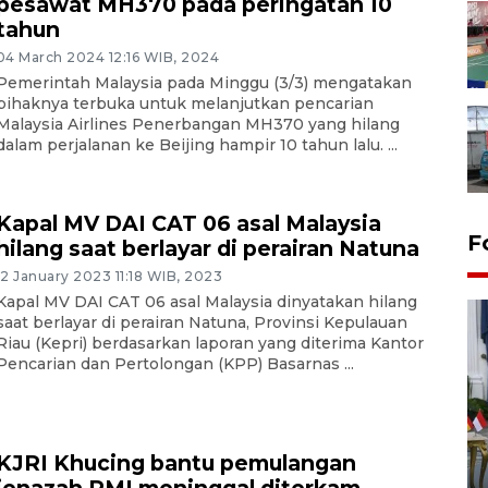
pesawat MH370 pada peringatan 10
tahun
04 March 2024 12:16 WIB, 2024
Pemerintah Malaysia pada Minggu (3/3) mengatakan
pihaknya terbuka untuk melanjutkan pencarian
Malaysia Airlines Penerbangan MH370 yang hilang
dalam perjalanan ke Beijing hampir 10 tahun lalu. ...
Kapal MV DAI CAT 06 asal Malaysia
F
hilang saat berlayar di perairan Natuna
12 January 2023 11:18 WIB, 2023
Kapal MV DAI CAT 06 asal Malaysia dinyatakan hilang
saat berlayar di perairan Natuna, Provinsi Kepulauan
Riau (Kepri) berdasarkan laporan yang diterima Kantor
Pencarian dan Pertolongan (KPP) Basarnas ...
FOTO - Kirab memperingati
KJRI Khucing bantu pemulangan
HUT ke-80 Raja Keraton