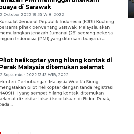
jenazah PMI meninggal diterkam
Yogyakarta
buaya di Sarawak
02 April 2026 12:51 WIB
12 October 2022 19:35 WIB, 2022
Konsulat Jenderal Republik Indonesia (KJRI) Kuching
bersama pihak berwenang Sarawak, Malaysia, akan
memulangkan jenazah Jumanai (28) seorang pekerja
migran Indonesia (PMI) yang diterkam buaya di ...
Pilot helikopter yang hilang kontak di
Perak Malaysia ditemukan selamat
12 September 2022 13:13 WIB, 2022
Menteri Perhubungan Malaysia Wee Ka Siong
mengatakan pilot helikopter dengan tanda registrasi
N409HH yang sempat hilang kontak, ditemukan
selamat di sekitar lokasi kecelakaan di Bidor, Perak,
pada ...