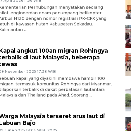
17 April 2026 11:56 WIB
Kementerian Perhubungan menyatakan seorang
pilot, engineerdan enam penumpang helikopter
Airbus H130 dengan nomor registrasi PK-CFX yang
jatuh di kawasan hutan Kabupaten Sekadau,
Kalimantan ...
Kapal angkut 100an migran Rohingya
terbalik di laut Malaysia, beberapa
tewas
09 November 2025 17:38 WIB
Sebuah kapal yang diyakini membawa hampir 100
migran, termasuk komunitas Rohingya dari Myanmar,
dilaporkan terbalik di dekat perbatasan lautantara
Malaysia dan Thailand pada Ahad. Seorang ...
Warga Malaysia terseret arus laut di
Labuan Bajo
29 June 2025 18:04 WIB, 2025