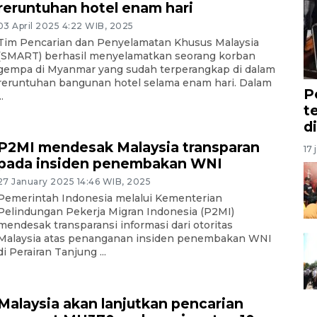
reruntuhan hotel enam hari
03 April 2025 4:22 WIB, 2025
Tim Pencarian dan Penyelamatan Khusus Malaysia
(SMART) berhasil menyelamatkan seorang korban
gempa di Myanmar yang sudah terperangkap di dalam
reruntuhan bangunan hotel selama enam hari. Dalam
P
..
t
d
P2MI mendesak Malaysia transparan
17 
pada insiden penembakan WNI
27 January 2025 14:46 WIB, 2025
Pemerintah Indonesia melalui Kementerian
Pelindungan Pekerja Migran Indonesia (P2MI)
mendesak transparansi informasi dari otoritas
Malaysia atas penanganan insiden penembakan WNI
di Perairan Tanjung ...
Malaysia akan lanjutkan pencarian