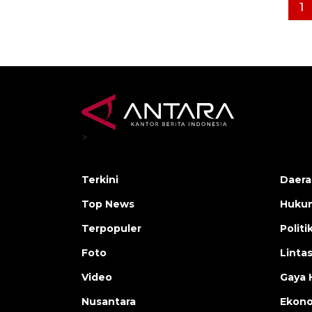
1
>
Terkini
Daera
Top News
Huku
Terpopuler
Politi
Foto
Linta
Video
Gaya 
Nusantara
Ekon