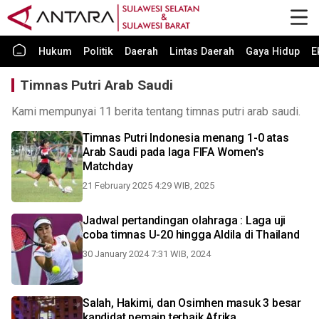
Hukum
Politik
Daerah
Lintas Daerah
Gaya Hidup
E
Timnas Putri Arab Saudi
Kami mempunyai 11 berita tentang timnas putri arab saudi.
Timnas Putri Indonesia menang 1-0 atas
Arab Saudi pada laga FIFA Women's
Matchday
21 February 2025 4:29 WIB, 2025
Jadwal pertandingan olahraga : Laga uji
coba timnas U-20 hingga Aldila di Thailand
30 January 2024 7:31 WIB, 2024
Salah, Hakimi, dan Osimhen masuk 3 besar
kandidat pemain terbaik Afrika