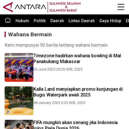
Hukum
Politik
Daerah
Lintas Daerah
Gaya Hidup
E
Wahana Bermain
Kami mempunyai 90 berita tentang wahana bermain.
Timezone hadirkan wahana bowling di Mal
Panakukang Makassar
26 June 2025 20:26 WIB, 2025
Kalla Land menyiapkan promo kunjungan di
Bugis Waterpark awali 2025
08 January 2025 0:25 WIB, 2025
FIFA mungkin akan senang jika Indonesia
lolos Piala Dunia 2026