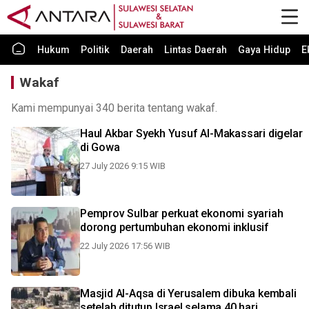
Hukum
Politik
Daerah
Lintas Daerah
Gaya Hidup
E
Wakaf
Kami mempunyai 340 berita tentang wakaf.
Haul Akbar Syekh Yusuf Al-Makassari digelar
di Gowa
27 July 2026 9:15 WIB
Pemprov Sulbar perkuat ekonomi syariah
dorong pertumbuhan ekonomi inklusif
22 July 2026 17:56 WIB
Masjid Al-Aqsa di Yerusalem dibuka kembali
setelah ditutup Israel selama 40 hari