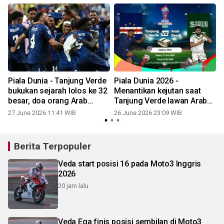
Piala Dunia - Tanjung Verde
Piala Dunia 2026 -
bukukan sejarah lolos ke 32
Menantikan kejutan saat
besar, doa orang Arab
Tanjung Verde lawan Arab
belum terkabul
Saudi
27 June 2026 11:41 WIB
26 June 2026 23:09 WIB
Berita Terpopuler
Veda start posisi 16 pada Moto3 Inggris
2026
20 jam lalu
Veda Ega finis posisi sembilan di Moto3