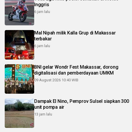
Inggris
6 jam lalu
Mal Nipah milik Kalla Grup di Makassar
terbakar
6 jam lalu
BNI gelar Wondr Fest Makassar, dorong
digitalisasi dan pemberdayaan UMKM
09 August 2026 10:40 WIB
Dampak El Nino, Pemprov Sulsel siapkan 300
unit pompa air
13 jam lalu