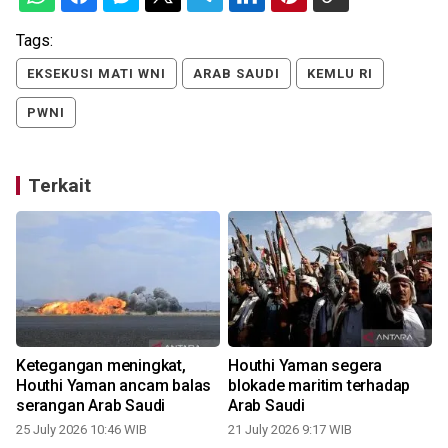
Tags:
EKSEKUSI MATI WNI
ARAB SAUDI
KEMLU RI
PWNI
Terkait
Ketegangan meningkat,
Houthi Yaman segera
P
Houthi Yaman ancam balas
blokade maritim terhadap
c
serangan Arab Saudi
Arab Saudi
25 July 2026 10:46 WIB
21 July 2026 9:17 WIB