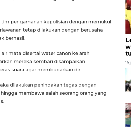
a tim pengamanan kepolisian dengan memukul
rlawanan tetap dilakukan dengan berusaha
k berhasil.
L
w
t
ir mata disertai water canon ke arah
rkan mereka sembari disampaikan
19 
eras suara agar membubarkan diri.
maka dilakukan penindakan tegas dengan
 hingga membawa salah seorang orang yang
s.