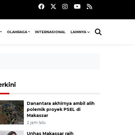
OLAHRAGA
INTERNASIONAL
LAINNYA
erkini
Danantara akhirnya ambil alih
polemik proyek PSEL di
Makassar
2 jam lalu
Unhas Makassar raih