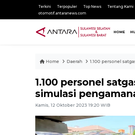
Terkini
Terpopuler
Top News
Tentang Kami
otomotif.antaranews.com
HOME
H
Home
Daerah
1.100 personel satg
1.100 personel satg
simulasi pengaman
Kamis, 12 Oktober 2023 19:20 WIB