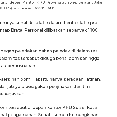
a di depan Kantor KPU Provinsi Sulawesi Selatan, Jalan
0/2023). ANTARA/Darwin Fatir.
umnya sudah kita latih dalam bentuk latih pra
ntap Brata. Personel dilibatkan sebanyak 1.100
 adegan peledakan bahan peledak di dalam tas
 dalam tas tersebut diduga berisi bom sehingga
atau pemusnahan.
n-serpihan bom. Tapi Itu hanya peragaan, latihan.
elanjutnya diperagakan penjinakan dari tim
 menegaskan.
m tersebut di depan kantor KPU Sulsel, kata
lam hal pengamanan. Sebab, semua kemungkinan-