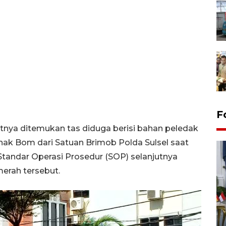
F
tnya ditemukan tas diduga berisi bahan peledak
inak Bom dari Satuan Brimob Polda Sulsel saat
 Standar Operasi Prosedur (SOP) selanjutnya
erah tersebut.
FOTO - Kirab memperingati
HUT ke-80 Raja Keraton