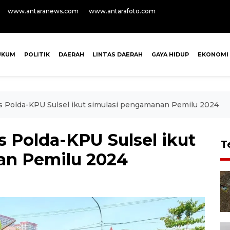
www.antaranews.com
www.antarafoto.com
UKUM
POLITIK
DAERAH
LINTAS DAERAH
GAYA HIDUP
EKONOMI
as Polda-KPU Sulsel ikut simulasi pengamanan Pemilu 2024
as Polda-KPU Sulsel ikut
T
an Pemilu 2024