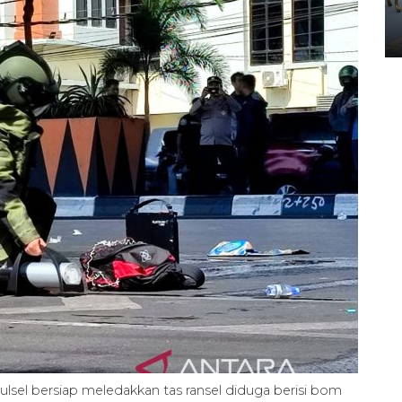
Yogyakarta
02 April 2026 12:51 WIB
lsel bersiap meledakkan tas ransel diduga berisi bom