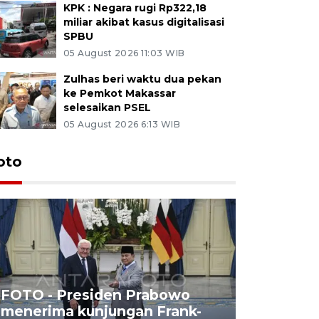
KPK : Negara rugi Rp322,18
miliar akibat kasus digitalisasi
SPBU
05 August 2026 11:03 WIB
Zulhas beri waktu dua pekan
ke Pemkot Makassar
selesaikan PSEL
05 August 2026 6:13 WIB
oto
FOTO - Presiden Prabowo
menerima kunjungan Frank-
FOTO - H