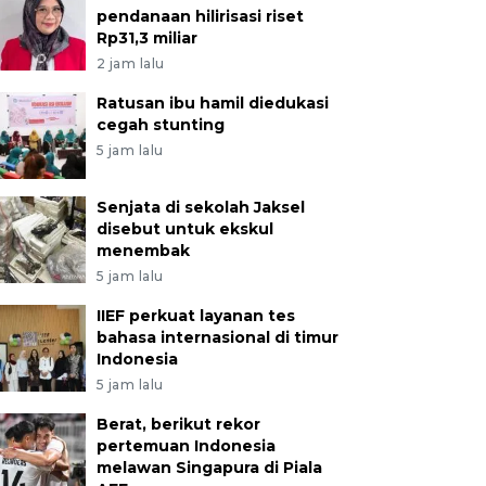
pendanaan hilirisasi riset
Rp31,3 miliar
2 jam lalu
Ratusan ibu hamil diedukasi
cegah stunting
5 jam lalu
Senjata di sekolah Jaksel
disebut untuk ekskul
menembak
5 jam lalu
IIEF perkuat layanan tes
bahasa internasional di timur
Indonesia
5 jam lalu
Berat, berikut rekor
pertemuan Indonesia
melawan Singapura di Piala