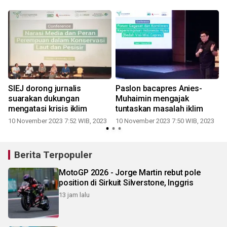
SIEJ dorong jurnalis
Paslon bacapres Anies-
suarakan dukungan
Muhaimin mengajak
mengatasi krisis iklim
tuntaskan masalah iklim
10 November 2023 7:52 WIB, 2023
10 November 2023 7:50 WIB, 2023
2
Berita Terpopuler
MotoGP 2026 - Jorge Martin rebut pole
position di Sirkuit Silverstone, Inggris
13 jam lalu