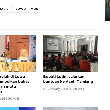
HUT ke-80 Raja Keraton
Yogyakarta
MALILI
LUWU TIMUR
02 April 2026 12:51 WIB
kolah di Luwu
Bupati Lutim salurkan
umpulkan bahas
bantuan ke Aceh Tamiang
tan mutu
04 January 2026 10:26 WIB
n
2026 9:50 WIB