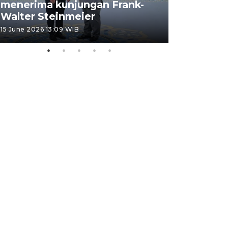
menerima kunjungan Frank-
FOTO - H
Walter Steinmeier
di Sulbar
15 June 2026 13:09 WIB
11 June 2026 1