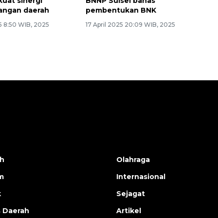
kuat sinergi
BNNP Sulsel bahas
ngan daerah
pembentukan BNK
5 8:50 WIB, 2025
17 April 2025 20:09 WIB, 2025
h
Olahraga
m
Internasional
k
Sejagat
s Daerah
Artikel