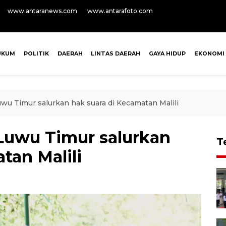
www.antaranews.com
www.antarafoto.com
UKUM
POLITIK
DAERAH
LINTAS DAERAH
GAYA HIDUP
EKONOMI
u Timur salurkan hak suara di Kecamatan Malili
Luwu Timur salurkan
T
tan Malili