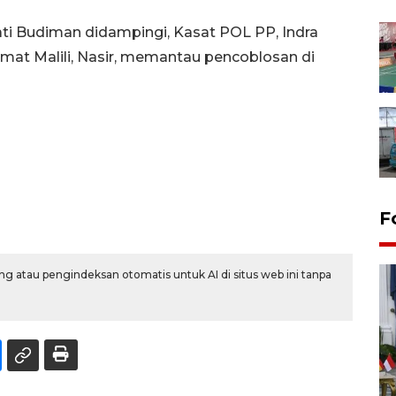
ti Budiman didampingi, Kasat POL PP, Indra
mat Malili, Nasir, memantau pencoblosan di
F
g atau pengindeksan otomatis untuk AI di situs web ini tanpa
FOTO - Kirab memperingati