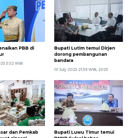
enaikan PBB di
Bupati Lutim temui Dirjen
ur
dorong pembangunan
bandara
025 5:52 WIB
01 July 2025 21:59 WIB, 2025
ssar dan Pemkab
Bupati Luwu Timur temui