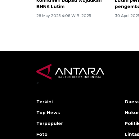
komitmen bupati wujudkan
Lutim per
BNNK Lutim
pengemba
28 May 2025 4:08 WIB, 2025
30 April 202
>
Terkini
Daera
Top News
Huku
Terpopuler
Politi
Foto
Linta