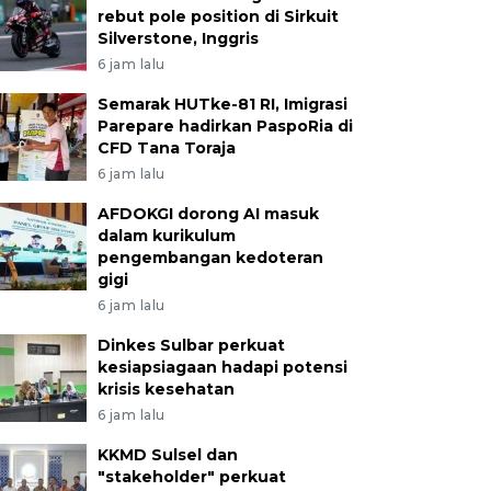
rebut pole position di Sirkuit
Silverstone, Inggris
6 jam lalu
Semarak HUTke-81 RI, Imigrasi
Parepare hadirkan PaspoRia di
CFD Tana Toraja
6 jam lalu
AFDOKGI dorong AI masuk
dalam kurikulum
pengembangan kedoteran
gigi
6 jam lalu
Dinkes Sulbar perkuat
kesiapsiagaan hadapi potensi
krisis kesehatan
6 jam lalu
KKMD Sulsel dan
"stakeholder" perkuat