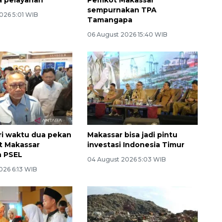
sempurnakan TPA
026 5:01 WIB
Tamangapa
06 August 2026 15:40 WIB
ri waktu dua pekan
Makassar bisa jadi pintu
t Makassar
investasi Indonesia Timur
n PSEL
04 August 2026 5:03 WIB
026 6:13 WIB