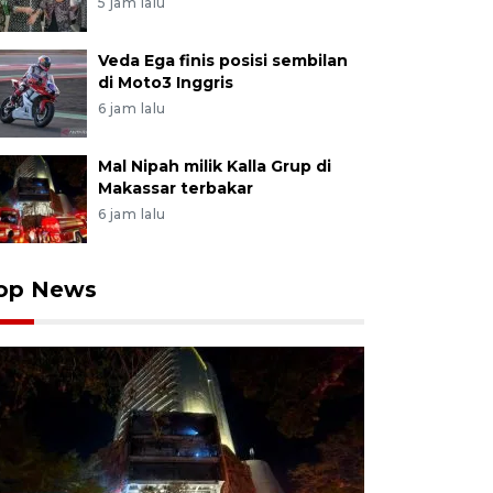
5 jam lalu
Veda Ega finis posisi sembilan
di Moto3 Inggris
6 jam lalu
Mal Nipah milik Kalla Grup di
Makassar terbakar
6 jam lalu
op News