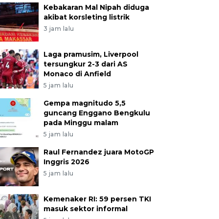
Kebakaran Mal Nipah diduga
akibat korsleting listrik
3 jam lalu
Laga pramusim, Liverpool
tersungkur 2-3 dari AS
Monaco di Anfield
5 jam lalu
Gempa magnitudo 5,5
guncang Enggano Bengkulu
pada Minggu malam
5 jam lalu
Raul Fernandez juara MotoGP
Inggris 2026
5 jam lalu
Kemenaker RI: 59 persen TKI
masuk sektor informal