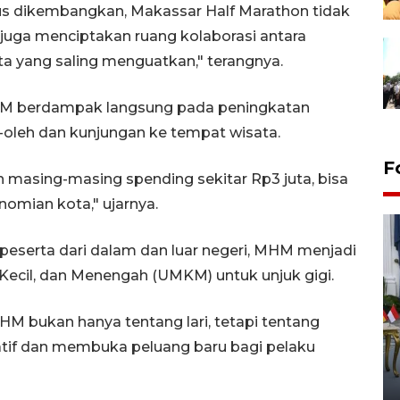
us dikembangkan, Makassar Half Marathon tidak
i juga menciptakan ruang kolaborasi antara
a yang saling menguatkan," terangnya.
M berdampak langsung pada peningkatan
h-oleh dan kunjungan ke tempat wisata.
F
an masing-masing spending sekitar Rp3 juta, bisa
omian kota," ujarnya.
n peserta dari dalam dan luar negeri, MHM menjadi
Kecil, dan Menengah (UMKM) untuk unjuk gigi.
M bukan hanya tentang lari, tetapi tentang
FOTO - Kirab memperingati
if dan membuka peluang baru bagi pelaku
HUT ke-80 Raja Keraton
Yogyakarta
02 April 2026 12:51 WIB