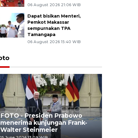
06 August 2026 21:06 WIB
Dapat bisikan Menteri,
Pemkot Makassar
sempurnakan TPA
Tamangapa
06 August 2026 15:40 WIB
oto
FOTO - Presiden Prabowo
menerima kunjungan Frank-
FOTO - H
Walter Steinmeier
di Sulbar
15 June 2026 13:09 WIB
11 June 2026 1