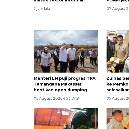
5 jam lalu
07 August 2
Menteri LH puji progres TPA
Zulhas be
Tamangapa Makassar
ke Pemko
hentikan open dumping
selesaika
06 August 2026 4:53 WIB
05 August 2