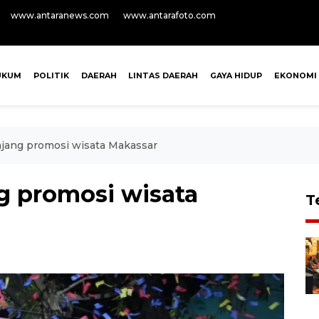
www.antaranews.com
www.antarafoto.com
UKUM
POLITIK
DAERAH
LINTAS DAERAH
GAYA HIDUP
EKONOMI
jang promosi wisata Makassar
g promosi wisata
T