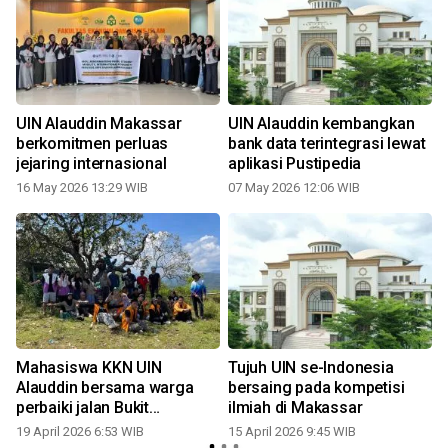
UIN Alauddin Makassar
UIN Alauddin kembangkan
berkomitmen perluas
bank data terintegrasi lewat
jejaring internasional
aplikasi Pustipedia
16 May 2026 13:29 WIB
07 May 2026 12:06 WIB
Mahasiswa KKN UIN
Tujuh UIN se-Indonesia
Alauddin bersama warga
bersaing pada kompetisi
perbaiki jalan Bukit
ilmiah di Makassar
Paralayang
19 April 2026 6:53 WIB
15 April 2026 9:45 WIB