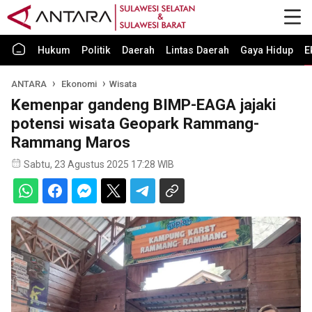
Hukum
Politik
Daerah
Lintas Daerah
Gaya Hidup
E
ANTARA
Ekonomi
Wisata
Kemenpar gandeng BIMP-EAGA jajaki
potensi wisata Geopark Rammang-
Rammang Maros
Sabtu, 23 Agustus 2025 17:28 WIB