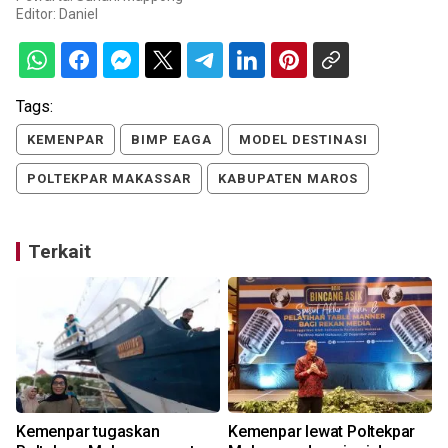
Editor:
Daniel
Tags:
KEMENPAR
BIMP EAGA
MODEL DESTINASI
POLTEKPAR MAKASSAR
KABUPATEN MAROS
Terkait
Kemenpar tugaskan
Kemenpar lewat Poltekpar