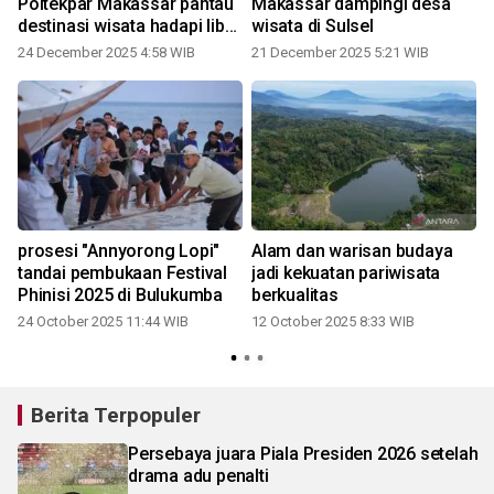
n
Poltekpar Makassar pantau
Makassar dampingi desa
destinasi wisata hadapi libur
wisata di Sulsel
Nataru
24 December 2025 4:58 WIB
21 December 2025 5:21 WIB
prosesi "Annyorong Lopi"
Alam dan warisan budaya
a
tandai pembukaan Festival
jadi kekuatan pariwisata
Phinisi 2025 di Bulukumba
berkualitas
24 October 2025 11:44 WIB
12 October 2025 8:33 WIB
Berita Terpopuler
Persebaya juara Piala Presiden 2026 setelah
drama adu penalti